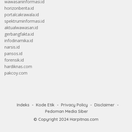
wawasaninformasi.id
horizonberita.id
portalcakrawala.id
spektruminformasi.id
aktualwawasan.id
gerbangfakta.id
infodinamika.id
narsis.id
pansos.id
forensik.id
hardiknas.com
pakcoy.com
Indeks
Kode Etik
Privacy Policy
Disclaimer
Pedoman Media Siber
© Copyright 2024
Harpitnas.com