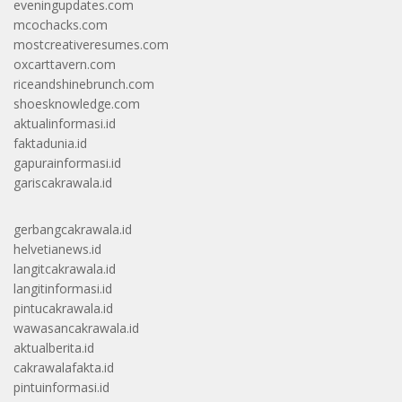
eveningupdates.com
mcochacks.com
mostcreativeresumes.com
oxcarttavern.com
riceandshinebrunch.com
shoesknowledge.com
aktualinformasi.id
faktadunia.id
gapurainformasi.id
gariscakrawala.id
gerbangcakrawala.id
helvetianews.id
langitcakrawala.id
langitinformasi.id
pintucakrawala.id
wawasancakrawala.id
aktualberita.id
cakrawalafakta.id
pintuinformasi.id