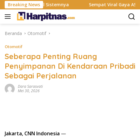
Langsung
ombak Total Sistemnya
Breaking News
Sempat Viral Gaya ASI Bubuk, In
ke
konten
Beranda
Otomotif
Otomotif
Seberapa Penting Ruang
Penyimpanan Di Kendaraan Pribadi
Sebagai Perjalanan
Dara Sarasvati
Mei 30, 2026
Jakarta, CNN Indonesia
—