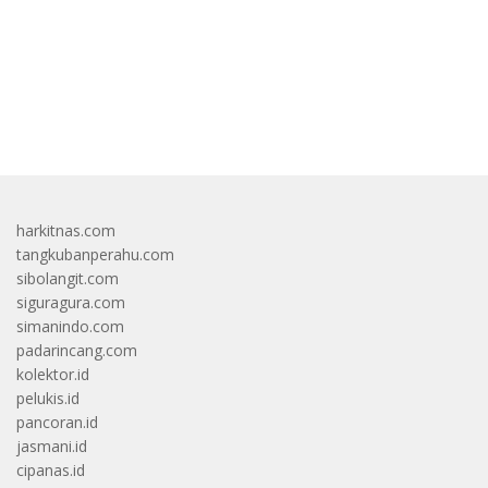
bandar besar starlight princess1000 bagi bonus
harkitnas.com
tangkubanperahu.com
sibolangit.com
siguragura.com
simanindo.com
padarincang.com
kolektor.id
pelukis.id
pancoran.id
jasmani.id
cipanas.id