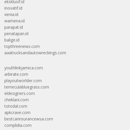
eksklusif.id
inovatif.id
xenia.id
wamena.id
parapat.id
penatapan.id
balige.id
topthreenews.com
aaatrucksandautowreckings.com
youthlinkjamica.com
arbirate.com
playoutworlder.com
temeculabluegrass.com
eldesigners.com
cheklani.com
totodal.com
apkcrave.com
bestcarinsurancewsa.com
complidia.com