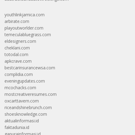
youthlinkjamica.com
arbirate.com
playoutworlder.com
temeculabluegrass.com
eldesigners.com
cheklani.com
totodal.com
apkcrave.com
bestcarinsurancewsa.com
complidia.com
eveningupdates.com
mcochacks.com
mostcreativeresumes.com
oxcarttavern.com
riceandshinebrunch.com
shoesknowledge.com
aktualinformasi.id
faktadunia.id
gapurainformasi.id