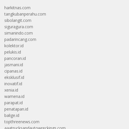
harkitnas.com
tangkubanperahu.com
sibolangit.com
siguragura.com
simanindo.com
padarincang.com
kolektor.id
pelukis.id
pancoran.id
jasmani.id
cipanas.id
eksklusif.id
inovatif.id
xenia.id
wamena.id
parapat.id
penatapan.id
balige.id
topthreenews.com
aaatrucksandautowreckings.com