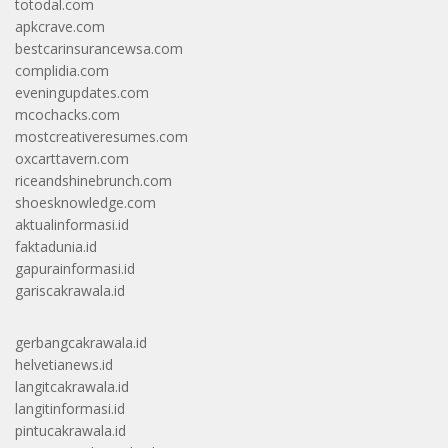
totodal.com
apkcrave.com
bestcarinsurancewsa.com
complidia.com
eveningupdates.com
mcochacks.com
mostcreativeresumes.com
oxcarttavern.com
riceandshinebrunch.com
shoesknowledge.com
aktualinformasi.id
faktadunia.id
gapurainformasi.id
gariscakrawala.id
gerbangcakrawala.id
helvetianews.id
langitcakrawala.id
langitinformasi.id
pintucakrawala.id