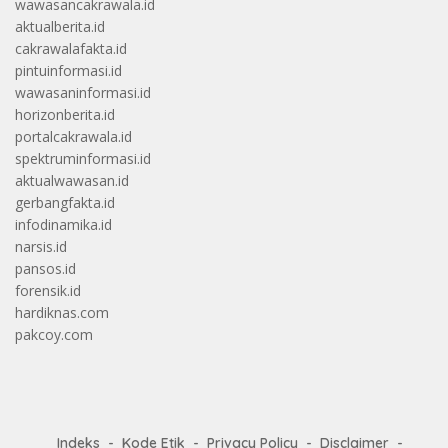
wawasancakrawala.id
aktualberita.id
cakrawalafakta.id
pintuinformasi.id
wawasaninformasi.id
horizonberita.id
portalcakrawala.id
spektruminformasi.id
aktualwawasan.id
gerbangfakta.id
infodinamika.id
narsis.id
pansos.id
forensik.id
hardiknas.com
pakcoy.com
Indeks
Kode Etik
Privacy Policy
Disclaimer