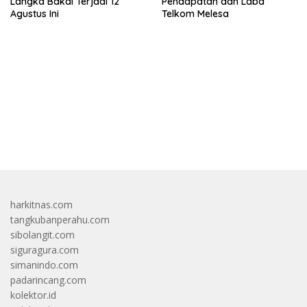
Langka Bakal Terjadi 12
Pendapatan dan Laba
Agustus Ini
Telkom Melesa
bandar besar starlight princess1000 bagi bonus
harkitnas.com
tangkubanperahu.com
sibolangit.com
siguragura.com
simanindo.com
padarincang.com
kolektor.id