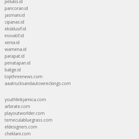
pelukis.id
pancoran.id
jasmani.id
cipanas.id
eksklusif.id
inovatif.id
xenia.id
wamena.id
parapat.id
penatapan.id
balige.id
topthreenews.com
aaatrucksandautowreckings.com
youthlinkjamica.com
arbirate.com
playoutworlder.com
temeculabluegrass.com
eldesigners.com
cheklani.com