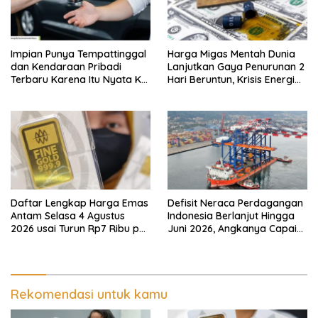
Impian Punya Tempattinggal
Harga Migas Mentah Dunia
dan Kendaraan Pribadi
Lanjutkan Gaya Penurunan 2
Terbaru Karena Itu Nyata Ke
Hari Beruntun, Krisis Energi
BRI Consumer Expo 2026
Internasional Berakhir?
PIK2!
Daftar Lengkap Harga Emas
Defisit Neraca Perdagangan
Antam Selasa 4 Agustus
Indonesia Berlanjut Hingga
2026 usai Turun Rp7 Ribu per
Juni 2026, Angkanya Capai
Gram
USD450 Juta
Rekomendasi untuk kamu