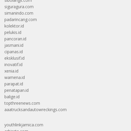
sibolangit.com
siguragura.com
simanindo.com
padarincang.com
kolektor.id
pelukis.id
pancoran.id
jasmani.id
cipanas.id
eksklusif.id
inovatif.id
xenia.id
wamena.id
parapat.id
penatapan.id
balige.id
topthreenews.com
aaatrucksandautowreckings.com
youthlinkjamica.com