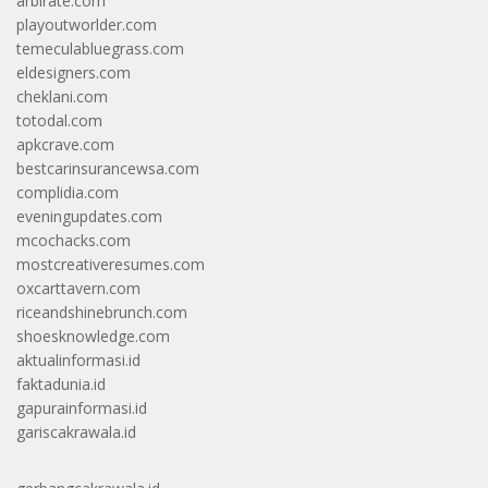
arbirate.com
playoutworlder.com
temeculabluegrass.com
eldesigners.com
cheklani.com
totodal.com
apkcrave.com
bestcarinsurancewsa.com
complidia.com
eveningupdates.com
mcochacks.com
mostcreativeresumes.com
oxcarttavern.com
riceandshinebrunch.com
shoesknowledge.com
aktualinformasi.id
faktadunia.id
gapurainformasi.id
gariscakrawala.id