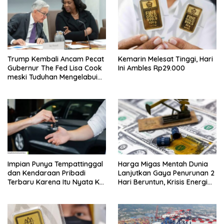
Trump Kembali Ancam Pecat
Kemarin Melesat Tinggi, Hari
Gubernur The Fed Lisa Cook
Ini Ambles Rp29.000
meski Tuduhan Mengelabui
Orang Lain KPR Tak Terbukti
Impian Punya Tempattinggal
Harga Migas Mentah Dunia
dan Kendaraan Pribadi
Lanjutkan Gaya Penurunan 2
Terbaru Karena Itu Nyata Ke
Hari Beruntun, Krisis Energi
BRI Consumer Expo 2026
Internasional Berakhir?
PIK2!