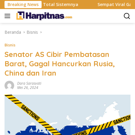
Langsung
esmi Rombak Total Sistemnya
Breaking News
Sempat Viral Gaya ASI Bu
ke
konten
Beranda
Bisnis
Bisnis
Senator AS Cibir Pembatasan
Barat, Gagal Hancurkan Rusia,
China dan Iran
Dara Sarasvati
Mei 26, 2024