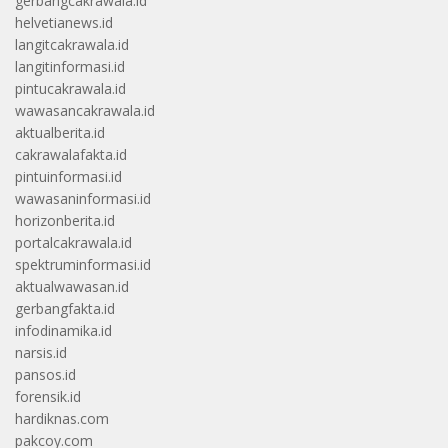
gerbangcakrawala.id
helvetianews.id
langitcakrawala.id
langitinformasi.id
pintucakrawala.id
wawasancakrawala.id
aktualberita.id
cakrawalafakta.id
pintuinformasi.id
wawasaninformasi.id
horizonberita.id
portalcakrawala.id
spektruminformasi.id
aktualwawasan.id
gerbangfakta.id
infodinamika.id
narsis.id
pansos.id
forensik.id
hardiknas.com
pakcoy.com