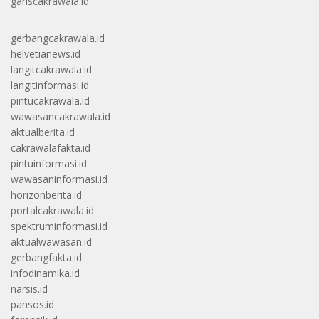
gariscakrawala.id
gerbangcakrawala.id
helvetianews.id
langitcakrawala.id
langitinformasi.id
pintucakrawala.id
wawasancakrawala.id
aktualberita.id
cakrawalafakta.id
pintuinformasi.id
wawasaninformasi.id
horizonberita.id
portalcakrawala.id
spektruminformasi.id
aktualwawasan.id
gerbangfakta.id
infodinamika.id
narsis.id
pansos.id