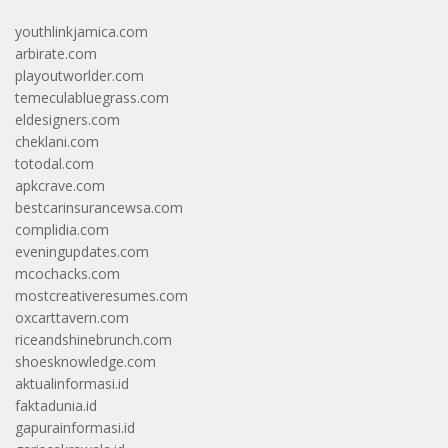
youthlinkjamica.com
arbirate.com
playoutworlder.com
temeculabluegrass.com
eldesigners.com
cheklani.com
totodal.com
apkcrave.com
bestcarinsurancewsa.com
complidia.com
eveningupdates.com
mcochacks.com
mostcreativeresumes.com
oxcarttavern.com
riceandshinebrunch.com
shoesknowledge.com
aktualinformasi.id
faktadunia.id
gapurainformasi.id