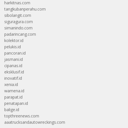
harkitnas.com
tangkubanperahu.com
sibolangit.com
siguragura.com
simanindo.com
padarincang.com
kolektor.id
pelukis.id
pancoran.id
jasmani.id
cipanas.id
eksklusif.id
inovatif.id
xenia.id
wamena.id
parapat.id
penatapan.id
balige.id
topthreenews.com
aaatrucksandautowreckings.com