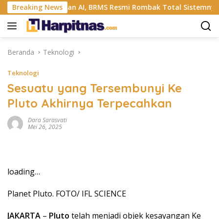
Langsung
Kini Dikemudikan AI, BRMS Resmi Rombak Total Sistemnya
Breaking News
ke
konten
Beranda
Teknologi
Teknologi
Sesuatu yang Tersembunyi Ke
Pluto Akhirnya Terpecahkan
Dara Sarasvati
Mei 26, 2025
loading…
Planet Pluto. FOTO/ IFL SCIENCE
JAKARTA
–
Pluto
telah menjadi objek kesayangan Ke