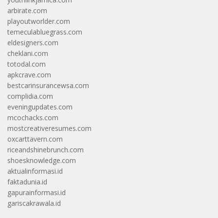
arbirate.com
playoutworlder.com
temeculabluegrass.com
eldesigners.com
cheklani.com
totodal.com
apkcrave.com
bestcarinsurancewsa.com
complidia.com
eveningupdates.com
mcochacks.com
mostcreativeresumes.com
oxcarttavern.com
riceandshinebrunch.com
shoesknowledge.com
aktualinformasi.id
faktadunia.id
gapurainformasi.id
gariscakrawala.id