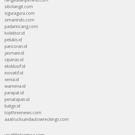
sibolangit.com
siguragura.com
simanindo.com
padarincang.com
kolektor.id
pelukis.id
pancoran.id
jasmani.id
cipanas.id
eksklusif.id
inovatif.id
xenia.id
wamena.id
parapat.id
penatapan.id
balige.id
topthreenews.com
aaatrucksandautowreckings.com
youthlinkjamica.com