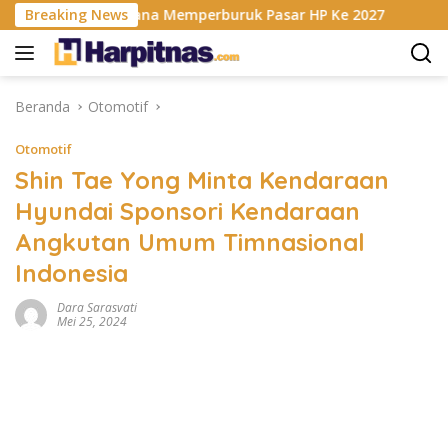
Langsung
is RAM Berencana Memperburuk Pasar HP Ke 2027
Breaking News
Dapur
ke
konten
Beranda
Otomotif
Otomotif
Shin Tae Yong Minta Kendaraan
Hyundai Sponsori Kendaraan
Angkutan Umum Timnasional
Indonesia
Dara Sarasvati
Mei 25, 2024