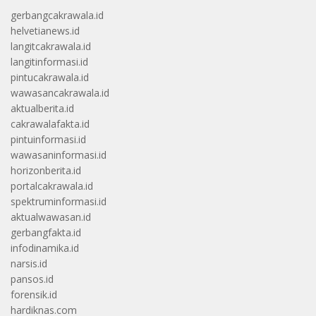
gerbangcakrawala.id
helvetianews.id
langitcakrawala.id
langitinformasi.id
pintucakrawala.id
wawasancakrawala.id
aktualberita.id
cakrawalafakta.id
pintuinformasi.id
wawasaninformasi.id
horizonberita.id
portalcakrawala.id
spektruminformasi.id
aktualwawasan.id
gerbangfakta.id
infodinamika.id
narsis.id
pansos.id
forensik.id
hardiknas.com