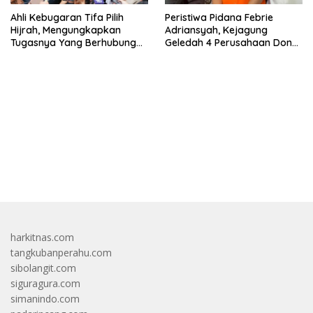
Ahli Kebugaran Tifa Pilih
Peristiwa Pidana Febrie
Hijrah, Mengungkapkan
Adriansyah, Kejagung
Tugasnya Yang Berhubungan
Geledah 4 Perusahaan Don
Di Ijazah Jokowi Sudah
Ritto yang Diduga Dari
Cukup
Sebab Itu Tempat Cuci Uang
bandar besar starlight princess1000 bagi bonus
harkitnas.com
tangkubanperahu.com
sibolangit.com
siguragura.com
simanindo.com