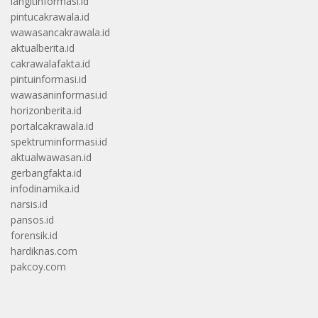
langitinformasi.id
pintucakrawala.id
wawasancakrawala.id
aktualberita.id
cakrawalafakta.id
pintuinformasi.id
wawasaninformasi.id
horizonberita.id
portalcakrawala.id
spektruminformasi.id
aktualwawasan.id
gerbangfakta.id
infodinamika.id
narsis.id
pansos.id
forensik.id
hardiknas.com
pakcoy.com