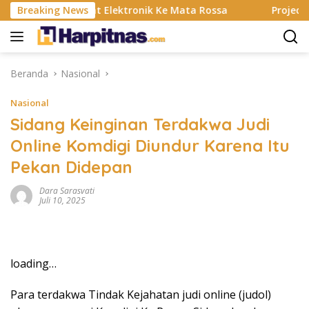
Langsung
Banting, Alat Elektronik Ke Mata Rossa
Breaking News
Project Pop R
ke
konten
Beranda
Nasional
Nasional
Sidang Keinginan Terdakwa Judi
Online Komdigi Diundur Karena Itu
Pekan Didepan
Dara Sarasvati
Juli 10, 2025
loading…
Para terdakwa Tindak Kejahatan judi online (judol)