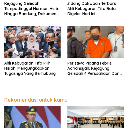
Kejagung Geledah
Sidang Dakwaan Terbaru
Tempattinggal Nurman Herin
Ahli Kebugaran Tifa Batal
Hingga Bandung, Dokumen
Digelar Hari Ini
Penting Peristiwa Pidana
Febrie Adriansyah Disita
Ahli Kebugaran Tifa Pilih
Peristiwa Pidana Febrie
Hijrah, Mengungkapkan
Adriansyah, Kejagung
Tugasnya Yang Berhubungan
Geledah 4 Perusahaan Don
Di Ijazah Jokowi Sudah
Ritto yang Diduga Dari
Cukup
Sebab Itu Tempat Cuci Uang
Rekomendasi untuk kamu