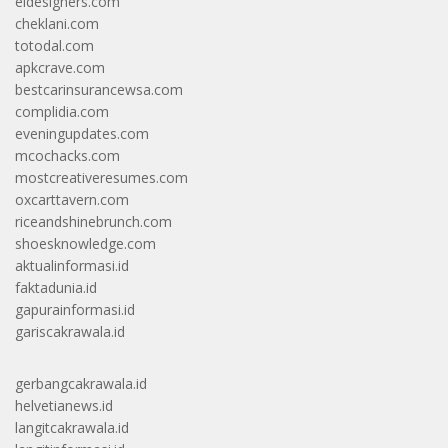
eldesigners.com
cheklani.com
totodal.com
apkcrave.com
bestcarinsurancewsa.com
complidia.com
eveningupdates.com
mcochacks.com
mostcreativeresumes.com
oxcarttavern.com
riceandshinebrunch.com
shoesknowledge.com
aktualinformasi.id
faktadunia.id
gapurainformasi.id
gariscakrawala.id
gerbangcakrawala.id
helvetianews.id
langitcakrawala.id