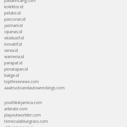
padarincang.com
kolektor.id
pelukis.id
pancoran.id
jasmani.id
cipanas.id
eksklusif.id
inovatif.id
xenia.id
wamena.id
parapat.id
penatapan.id
balige.id
topthreenews.com
aaatrucksandautowreckings.com
youthlinkjamica.com
arbirate.com
playoutworlder.com
temeculabluegrass.com