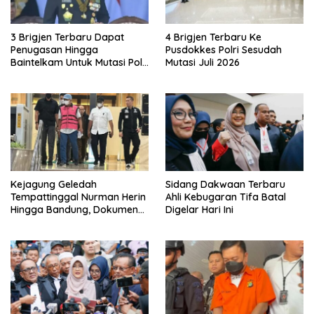
3 Brigjen Terbaru Dapat
4 Brigjen Terbaru Ke
Penugasan Hingga
Pusdokkes Polri Sesudah
Baintelkam Untuk Mutasi Polri
Mutasi Juli 2026
Akhir Juli 2026
Kejagung Geledah
Sidang Dakwaan Terbaru
Tempattinggal Nurman Herin
Ahli Kebugaran Tifa Batal
Hingga Bandung, Dokumen
Digelar Hari Ini
Penting Peristiwa Pidana
Febrie Adriansyah Disita