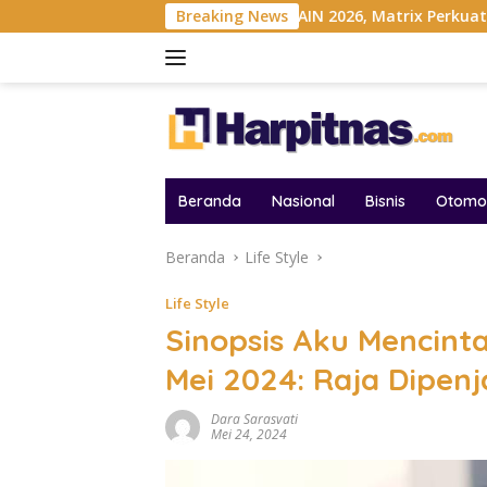
Langsung
esia
Gelar MAIN 2026, Matrix Perkuat Kolaborasi Industr
Breaking News
ke
konten
Beranda
Nasional
Bisnis
Otomot
Beranda
Life Style
Life Style
Sinopsis Aku Mencint
Mei 2024: Raja Dipenj
Dara Sarasvati
Mei 24, 2024