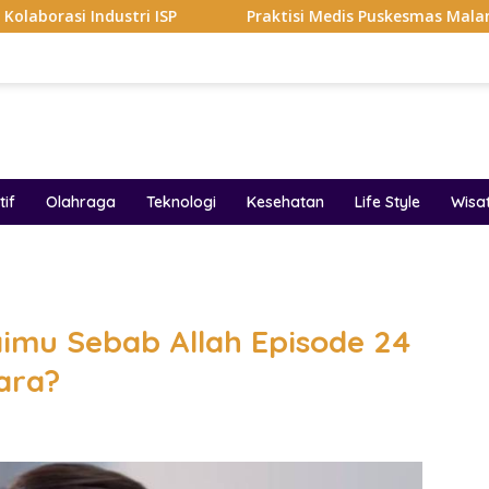
i ISP
Praktisi Medis Puskesmas Malang Ikut Ejek Pasie
if
Olahraga
Teknologi
Kesehatan
Life Style
Wisa
band
aimu Sebab Allah Episode 24
ara?