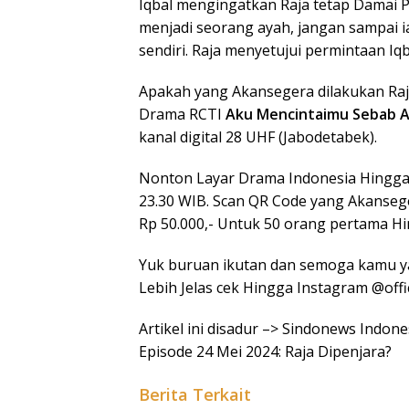
Iqbal mengingatkan Raja tetap Damai 
menjadi seorang ayah, jangan sampai 
sendiri. Raja menyetujui permintaan Iq
Apakah yang Akansegera dilakukan Raj
Drama RCTI
Aku Mencintaimu Sebab A
kanal digital 28 UHF (Jabodetabek).
Nonton Layar Drama Indonesia Hingga R
23.30 WIB. Scan QR Code yang Akanseg
Rp 50.000,- Untuk 50 orang pertama Hi
Yuk buruan ikutan dan semoga kamu ya
Lebih Jelas cek Hingga Instagram @offi
Artikel ini disadur –> Sindonews Indon
Episode 24 Mei 2024: Raja Dipenjara?
Berita Terkait