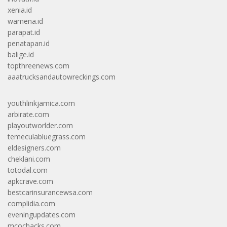
xenia.id
wamena.id
parapat.id
penatapan.id
balige.id
topthreenews.com
aaatrucksandautowreckings.com
youthlinkjamica.com
arbirate.com
playoutworlder.com
temeculabluegrass.com
eldesigners.com
cheklani.com
totodal.com
apkcrave.com
bestcarinsurancewsa.com
complidia.com
eveningupdates.com
mcochacks.com