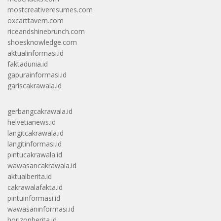
mostcreativeresumes.com
oxcarttavern.com
riceandshinebrunch.com
shoesknowledge.com
aktualinformasi.id
faktadunia.id
gapurainformasi.id
gariscakrawala.id
gerbangcakrawala.id
helvetianews.id
langitcakrawala.id
langitinformasi.id
pintucakrawala.id
wawasancakrawala.id
aktualberita.id
cakrawalafakta.id
pintuinformasi.id
wawasaninformasi.id
horizonberita.id