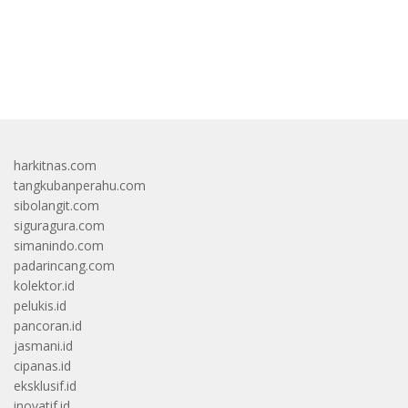
bandar besar starlight princess1000 bagi bonus
harkitnas.com
tangkubanperahu.com
sibolangit.com
siguragura.com
simanindo.com
padarincang.com
kolektor.id
pelukis.id
pancoran.id
jasmani.id
cipanas.id
eksklusif.id
inovatif.id