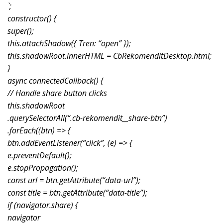
`;
constructor() {
super();
this.attachShadow({ Tren: “open” });
this.shadowRoot.innerHTML = CbRekomenditDesktop.html;
}
async connectedCallback() {
// Handle share button clicks
this.shadowRoot
.querySelectorAll(“.cb-rekomendit__share-btn”)
.forEach((btn) => {
btn.addEventListener(“click”, (e) => {
e.preventDefault();
e.stopPropagation();
const url = btn.getAttribute(“data-url”);
const title = btn.getAttribute(“data-title”);
if (navigator.share) {
navigator