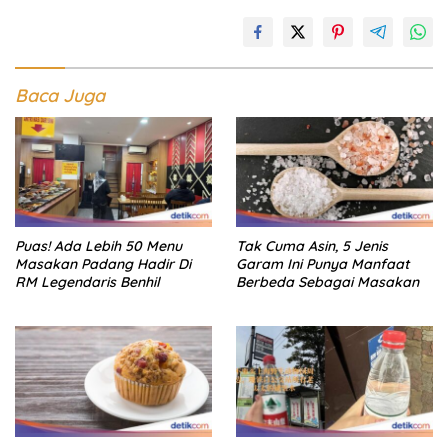
Baca Juga
Puas! Ada Lebih 50 Menu
Tak Cuma Asin, 5 Jenis
Masakan Padang Hadir Di
Garam Ini Punya Manfaat
RM Legendaris Benhil
Berbeda Sebagai Masakan