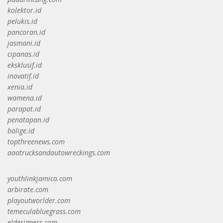
kolektor.id
pelukis.id
pancoran.id
jasmani.id
cipanas.id
eksklusif.id
inovatif.id
xenia.id
wamena.id
parapat.id
penatapan.id
balige.id
topthreenews.com
aaatrucksandautowreckings.com
youthlinkjamica.com
arbirate.com
playoutworlder.com
temeculabluegrass.com
eldesigners.com