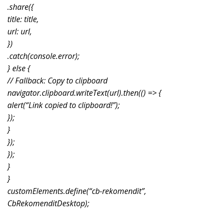
.share({
title: title,
url: url,
})
.catch(console.error);
} else {
// Fallback: Copy to clipboard
navigator.clipboard.writeText(url).then(() => {
alert(“Link copied to clipboard!”);
});
}
});
});
}
}
customElements.define(“cb-rekomendit”,
CbRekomenditDesktop);