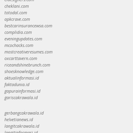
cheklani.com
totodal.com
apkcrave.com
bestcarinsurancewsa.com
complidia.com
eveningupdates.com
mcochacks.com
mostcreativeresumes.com
oxcarttavern.com
riceandshinebrunch.com
shoesknowledge.com
aktualinformasi.id
faktadunia.id
gapurainformasi.id
gariscakrawala.id
gerbangcakrawala.id
helvetianews.id
langitcakrawala.id
langitinformasi.id