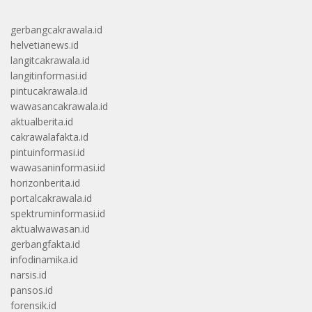
gerbangcakrawala.id
helvetianews.id
langitcakrawala.id
langitinformasi.id
pintucakrawala.id
wawasancakrawala.id
aktualberita.id
cakrawalafakta.id
pintuinformasi.id
wawasaninformasi.id
horizonberita.id
portalcakrawala.id
spektruminformasi.id
aktualwawasan.id
gerbangfakta.id
infodinamika.id
narsis.id
pansos.id
forensik.id