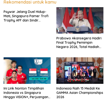
Rekomendasi untuk kamu
Psywar Jelang Duel Hidup-
Mati, Singapura Pamer Trofi
Trophy AFF dan Sindir
Timpilihan Indonesia
Prabowo Akansegera Hadiri
Final Trophy Pemimpin
Negara 2026, Total Hadiah
Liga Tembus Rp15,5 Miliar
Ini Link Nonton Timpilihan
Indonesia Raih 15 Medali Ke
Indonesia vs Singapura
GAMMA Asian Championships
Hingga VISION+, Perjuangan
2026
Belum Usai!