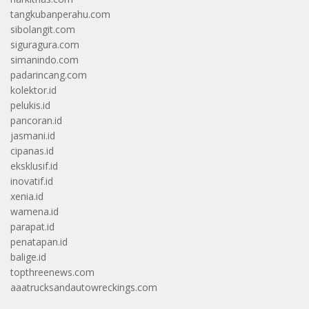
tangkubanperahu.com
sibolangit.com
siguragura.com
simanindo.com
padarincang.com
kolektor.id
pelukis.id
pancoran.id
jasmani.id
cipanas.id
eksklusif.id
inovatif.id
xenia.id
wamena.id
parapat.id
penatapan.id
balige.id
topthreenews.com
aaatrucksandautowreckings.com