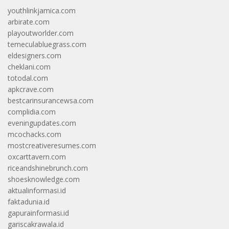
youthlinkjamica.com
arbirate.com
playoutworlder.com
temeculabluegrass.com
eldesigners.com
cheklani.com
totodal.com
apkcrave.com
bestcarinsurancewsa.com
complidia.com
eveningupdates.com
mcochacks.com
mostcreativeresumes.com
oxcarttavern.com
riceandshinebrunch.com
shoesknowledge.com
aktualinformasi.id
faktadunia.id
gapurainformasi.id
gariscakrawala.id