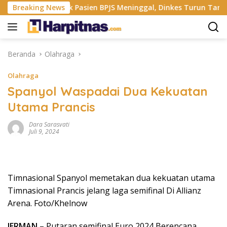
Langsung
lang Ikut Ejek Pasien BPJS Meninggal, Dinkes Turun Tangan
Breaking News
ke
konten
Beranda
Olahraga
Olahraga
Spanyol Waspadai Dua Kekuatan
Utama Prancis
Dara Sarasvati
Juli 9, 2024
Timnasional Spanyol memetakan dua kekuatan utama
Timnasional Prancis jelang laga semifinal Di Allianz
Arena. Foto/Khelnow
JERMAN
– Putaran semifinal Euro 2024 Berencana