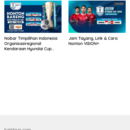
Nobar Timpilihan Indonesia
Jam Tayang, Link & Cara
Organisasiregional
Nonton VISION+
Kendaraan Hyundai Cup
2026 Bersama VISION+ Di
Meikarta, Catat Jadwalnya!
bandar besar starlight princess1000 bagi bonus
harkitnas.com