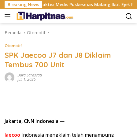
Langsung
P
Breaking News
Praktisi Medis Puskesmas Malang Ikut Ejek Pasien BP
ke
konten
Beranda
Otomotif
Otomotif
SPK Jaecoo J7 dan J8 Diklaim
Tembus 700 Unit
Dara Sarasvati
Juli 1, 2025
Jakarta, CNN Indonesia
—
Jaecoo
Indonesia mengklaim telah menampung