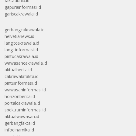
faktadunia.id
gapurainformasi.id
gariscakrawala.id
gerbangcakrawala.id
helvetianews.id
langitcakrawala.id
langitinformasi.id
pintucakrawala.id
wawasancakrawala.id
aktualberita.id
cakrawalafakta.id
pintuinformasi.id
wawasaninformasi.id
horizonberita.id
portalcakrawala.id
spektruminformasi.id
aktualwawasan.id
gerbangfakta.id
infodinamika.id