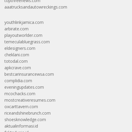
topthreenews.com
aaatrucksandautowreckings.com
youthlinkjamica.com
arbirate.com
playoutworlder.com
temeculabluegrass.com
eldesigners.com
cheklani.com
totodal.com
apkcrave.com
bestcarinsurancewsa.com
complidia.com
eveningupdates.com
mcochacks.com
mostcreativeresumes.com
oxcarttavern.com
riceandshinebrunch.com
shoesknowledge.com
aktualinformasi.id