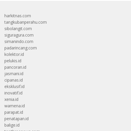
harkitnas.com
tangkubanperahu.com
sibolangit.com
siguragura.com
simanindo.com
padarincang.com
kolektor.id
pelukis.id
pancoran.id
jasmani.id
cipanas.id
eksklusif.id
inovatif.id
xenia.id
wamena.id
parapat.id
penatapan.id
balige.id