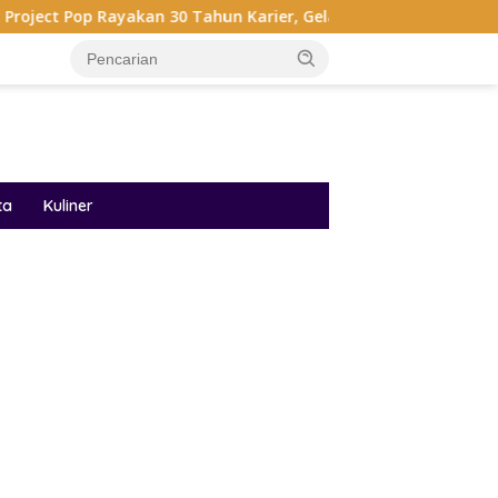
akan 30 Tahun Karier, Gelar Pertunjukan Musik Penuh Nostalgia
ta
Kuliner
ar besar starlight princess1000 bagi bonus