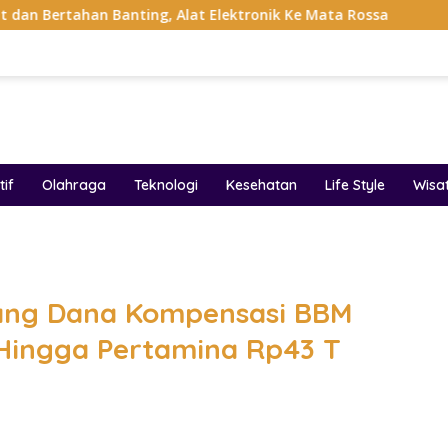
nting, Alat Elektronik Ke Mata Rossa
Project Pop Ray
if
Olahraga
Teknologi
Kesehatan
Life Style
Wisa
band
tang Dana Kompensasi BBM
Hingga Pertamina Rp43 T