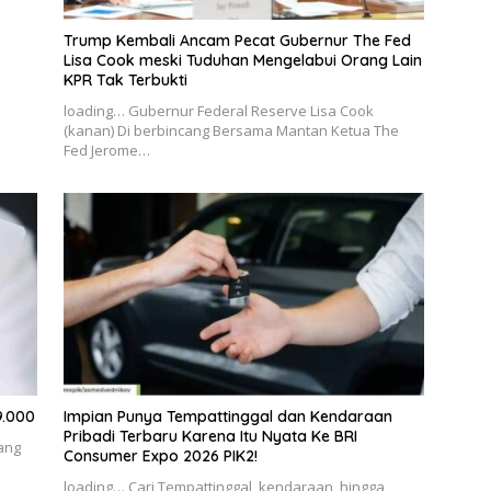
Trump Kembali Ancam Pecat Gubernur The Fed
Lisa Cook meski Tuduhan Mengelabui Orang Lain
KPR Tak Terbukti
loading… Gubernur Federal Reserve Lisa Cook
(kanan) Di berbincang Bersama Mantan Ketua The
Fed Jerome…
9.000
Impian Punya Tempattinggal dan Kendaraan
Pribadi Terbaru Karena Itu Nyata Ke BRI
ang
Consumer Expo 2026 PIK2!
loading… Cari Tempattinggal, kendaraan, hingga