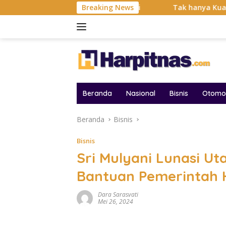
Langsung
i Balas Dendam Dimulai
Breaking News
Tak hanya Kuat dan Bertahan Ba
ke
konten
Beranda
Nasional
Bisnis
Otomot
Beranda
Bisnis
Bisnis
Sri Mulyani Lunasi U
Bantuan Pemerintah 
Dara Sarasvati
Mei 26, 2024