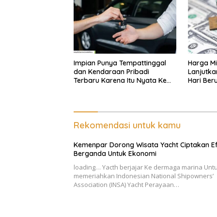
Impian Punya Tempattinggal
Harga Mi
dan Kendaraan Pribadi
Lanjutka
Terbaru Karena Itu Nyata Ke
Hari Beru
BRI Consumer Expo 2026 PIK2!
Internas
Rekomendasi untuk kamu
Kemenpar Dorong Wisata Yacht Ciptakan E
Berganda Untuk Ekonomi
loading… Yacth berjajar Ke dermaga marina Unt
memeriahkan Indonesian National Shipowners’
Association (INSA) Yacht Perayaan…