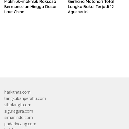
Makhluk-makhluk Raksasa
Gerhana Matahari Total
Bermunculan Hingga Dasar
Langka Bakal Terjadi 12
Laut China
Agustus Ini
bandar besar starlight princess1000 bagi bonus
harkitnas.com
tangkubanperahu.com
sibolangit.com
siguragura.com
simanindo.com
padarincang.com