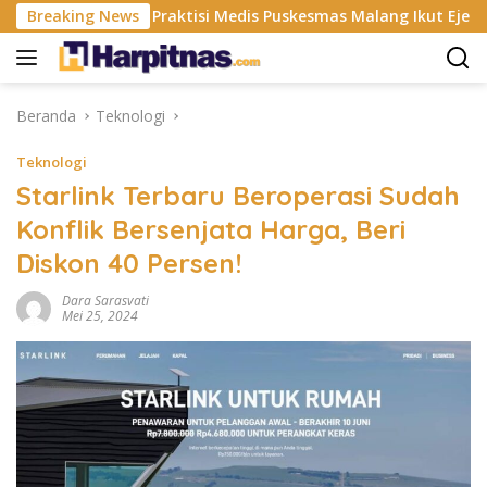
Langsung
ISP
Breaking News
Praktisi Medis Puskesmas Malang Ikut Ejek Pasien 
ke
konten
Beranda
Teknologi
Teknologi
Starlink Terbaru Beroperasi Sudah
Konflik Bersenjata Harga, Beri
Diskon 40 Persen!
Dara Sarasvati
Mei 25, 2024