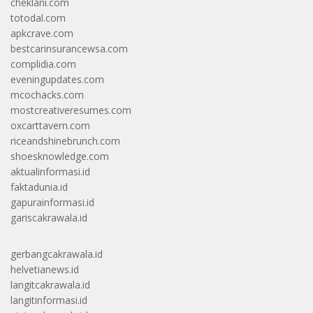
cheklani.com
totodal.com
apkcrave.com
bestcarinsurancewsa.com
complidia.com
eveningupdates.com
mcochacks.com
mostcreativeresumes.com
oxcarttavern.com
riceandshinebrunch.com
shoesknowledge.com
aktualinformasi.id
faktadunia.id
gapurainformasi.id
gariscakrawala.id
gerbangcakrawala.id
helvetianews.id
langitcakrawala.id
langitinformasi.id