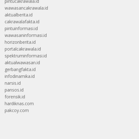
pintucakrawala.id
wawasancakrawala.id
aktualberita.id
cakrawalafakta.id
pintuinformasi.id
wawasaninformasi.id
horizonberita.id
portalcakrawala.id
spektruminformasi.id
aktualwawasan.id
gerbangfakta.id
infodinamika.id
narsis.id
pansos.id
forensik.id
hardiknas.com
pakcoy.com