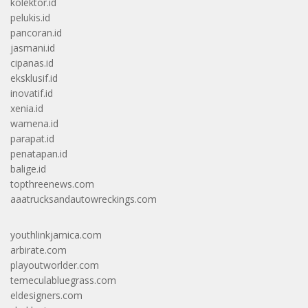
kolektor.id
pelukis.id
pancoran.id
jasmani.id
cipanas.id
eksklusif.id
inovatif.id
xenia.id
wamena.id
parapat.id
penatapan.id
balige.id
topthreenews.com
aaatrucksandautowreckings.com
youthlinkjamica.com
arbirate.com
playoutworlder.com
temeculabluegrass.com
eldesigners.com