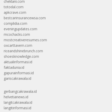
cheklani.com
totodal.com
apkcrave.com
bestcarinsurancewsa.com
complidia.com
eveningupdates.com
mcochacks.com
mostcreativeresumes.com
oxcarttavern.com
riceandshinebrunch.com
shoesknowledge.com
aktualinformasi.id
faktadunia.id
gapurainformasi.id
gariscakrawala.id
gerbangcakrawala.id
helvetianews.id
langitcakrawala.id
langitinformasi.id