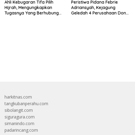
Ahli Kebugaran Tifa Pilih
Peristiwa Pidana Febrie
Hijrah, Mengungkapkan
Adriansyah, Kejagung
Tugasnya Yang Berhubungan
Geledah 4 Perusahaan Don
Di Ijazah Jokowi Sudah
Ritto yang Diduga Dari
Cukup
Sebab Itu Tempat Cuci Uang
bandar besar starlight princess1000 bagi bonus
harkitnas.com
tangkubanperahu.com
sibolangit.com
siguragura.com
simanindo.com
padarincang.com