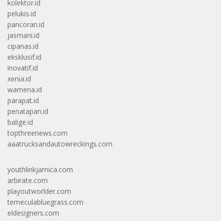
kolektor.id
pelukis.id
pancoran.id
jasmani.id
cipanas.id
eksklusif.id
inovatif.id
xenia.id
wamena.id
parapat.id
penatapan.id
balige.id
topthreenews.com
aaatrucksandautowreckings.com
youthlinkjamica.com
arbirate.com
playoutworlder.com
temeculabluegrass.com
eldesigners.com