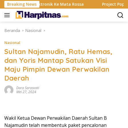
Langsung
g, Alat Elektronik Ke Mata Rossa
Breaking News
Project Pop Rayakan 
ke
konten
Beranda
Nasional
Nasional
Sultan Najamudin, Ratu Hemas,
dan Yoris Mantap Satukan Visi
Maju Pimpin Dewan Perwakilan
Daerah
Dara Sarasvati
Mei 27, 2024
Wakil Ketua Dewan Perwakilan Daerah Sultan B
Najamudin telah membentuk paket pencalonan