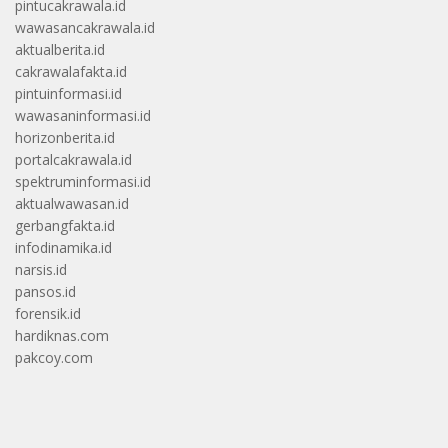
pintucakrawala.id
wawasancakrawala.id
aktualberita.id
cakrawalafakta.id
pintuinformasi.id
wawasaninformasi.id
horizonberita.id
portalcakrawala.id
spektruminformasi.id
aktualwawasan.id
gerbangfakta.id
infodinamika.id
narsis.id
pansos.id
forensik.id
hardiknas.com
pakcoy.com