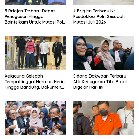
3 Brigjen Terbaru Dapat
4 Brigjen Terbaru Ke
Penugasan Hingga
Pusdokkes Polri Sesudah
Baintelkam Untuk Mutasi Polri
Mutasi Juli 2026
Akhir Juli 2026
Kejagung Geledah
Sidang Dakwaan Terbaru
Tempattinggal Nurman Herin
Ahli Kebugaran Tifa Batal
Hingga Bandung, Dokumen
Digelar Hari Ini
Penting Peristiwa Pidana
Febrie Adriansyah Disita