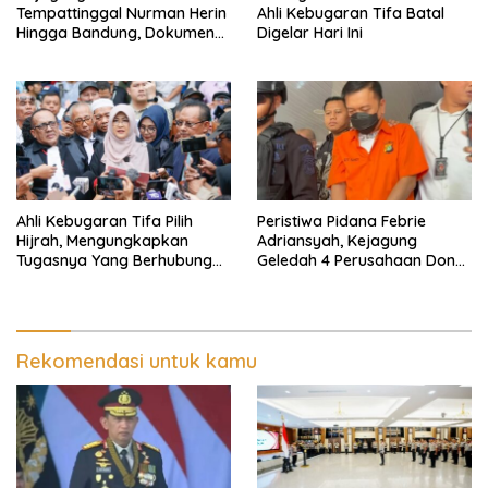
Tempattinggal Nurman Herin
Ahli Kebugaran Tifa Batal
Hingga Bandung, Dokumen
Digelar Hari Ini
Penting Peristiwa Pidana
Febrie Adriansyah Disita
Ahli Kebugaran Tifa Pilih
Peristiwa Pidana Febrie
Hijrah, Mengungkapkan
Adriansyah, Kejagung
Tugasnya Yang Berhubungan
Geledah 4 Perusahaan Don
Di Ijazah Jokowi Sudah
Ritto yang Diduga Dari
Cukup
Sebab Itu Tempat Cuci Uang
Rekomendasi untuk kamu