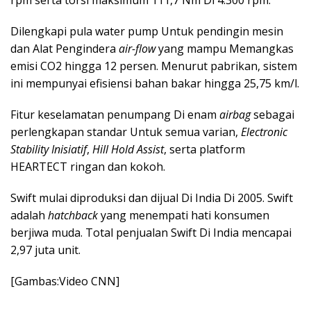
rpm serta torsi maksimum 111,7 Nm Di 4.300 rpm.
Dilengkapi pula water pump Untuk pendingin mesin
dan Alat Pengindera
air-flow
yang mampu Memangkas
emisi CO2 hingga 12 persen. Menurut pabrikan, sistem
ini mempunyai efisiensi bahan bakar hingga 25,75 km/l.
Fitur keselamatan penumpang Di enam
airbag
sebagai
perlengkapan standar Untuk semua varian,
Electronic
Stability Inisiatif
,
Hill Hold Assist
, serta platform
HEARTECT ringan dan kokoh.
Swift mulai diproduksi dan dijual Di India Di 2005. Swift
adalah
hatchback
yang menempati hati konsumen
berjiwa muda. Total penjualan Swift Di India mencapai
2,97 juta unit.
[Gambas:Video CNN]