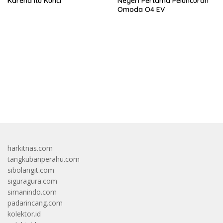
Karena Itu Kunci
Negeri Pertama Peluncuran
Omoda O4 EV
bandar besar starlight princess1000 bagi bonus
harkitnas.com
tangkubanperahu.com
sibolangit.com
siguragura.com
simanindo.com
padarincang.com
kolektor.id