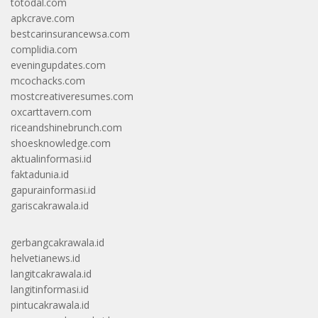
totodal.com
apkcrave.com
bestcarinsurancewsa.com
complidia.com
eveningupdates.com
mcochacks.com
mostcreativeresumes.com
oxcarttavern.com
riceandshinebrunch.com
shoesknowledge.com
aktualinformasi.id
faktadunia.id
gapurainformasi.id
gariscakrawala.id
gerbangcakrawala.id
helvetianews.id
langitcakrawala.id
langitinformasi.id
pintucakrawala.id