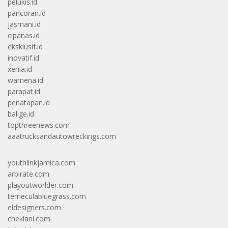
pelukis.id
pancoran.id
jasmani.id
cipanas.id
eksklusif.id
inovatif.id
xenia.id
wamena.id
parapat.id
penatapan.id
balige.id
topthreenews.com
aaatrucksandautowreckings.com
youthlinkjamica.com
arbirate.com
playoutworlder.com
temeculabluegrass.com
eldesigners.com
cheklani.com