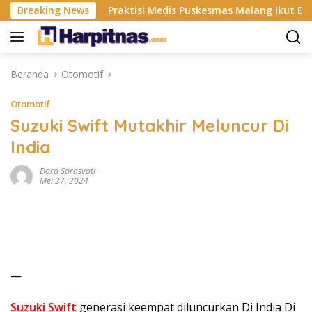
Langsung
tri ISP
Breaking News
Praktisi Medis Puskesmas Malang Ikut Ejek Pas
ke
konten
Beranda
Otomotif
Otomotif
Suzuki Swift Mutakhir Meluncur Di
India
Dara Sarasvati
Mei 27, 2024
—
Suzuki Swift
generasi keempat diluncurkan Di India Di