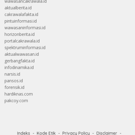
wawasancakrawala.id
aktualberita.id
cakrawalafakta.id
pintuinformasi.id
wawasaninformasi.id
horizonberita.id
portalcakrawala.id
spektruminformasi.id
aktualwawasan.id
gerbangfakta.id
infodinamika.id
narsis.id
pansos.id
forensik.id
hardiknas.com
pakcoy.com
Indeks
Kode Etik
Privacy Policy
Disclaimer