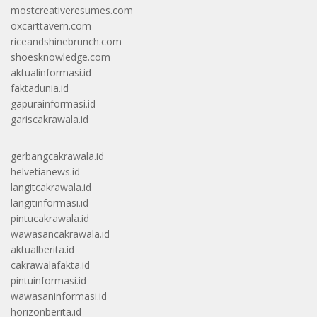
mostcreativeresumes.com
oxcarttavern.com
riceandshinebrunch.com
shoesknowledge.com
aktualinformasi.id
faktadunia.id
gapurainformasi.id
gariscakrawala.id
gerbangcakrawala.id
helvetianews.id
langitcakrawala.id
langitinformasi.id
pintucakrawala.id
wawasancakrawala.id
aktualberita.id
cakrawalafakta.id
pintuinformasi.id
wawasaninformasi.id
horizonberita.id