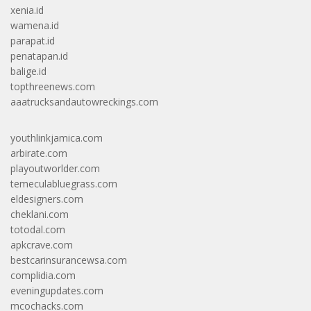
xenia.id
wamena.id
parapat.id
penatapan.id
balige.id
topthreenews.com
aaatrucksandautowreckings.com
youthlinkjamica.com
arbirate.com
playoutworlder.com
temeculabluegrass.com
eldesigners.com
cheklani.com
totodal.com
apkcrave.com
bestcarinsurancewsa.com
complidia.com
eveningupdates.com
mcochacks.com