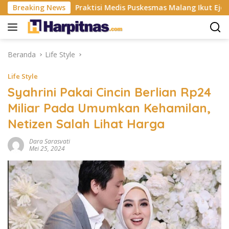
Langsung
 ISP
Breaking News
Praktisi Medis Puskesmas Malang Ikut Ejek Pasien 
ke
konten
Beranda
Life Style
Life Style
Syahrini Pakai Cincin Berlian Rp24
Miliar Pada Umumkan Kehamilan,
Netizen Salah Lihat Harga
Dara Sarasvati
Mei 25, 2024