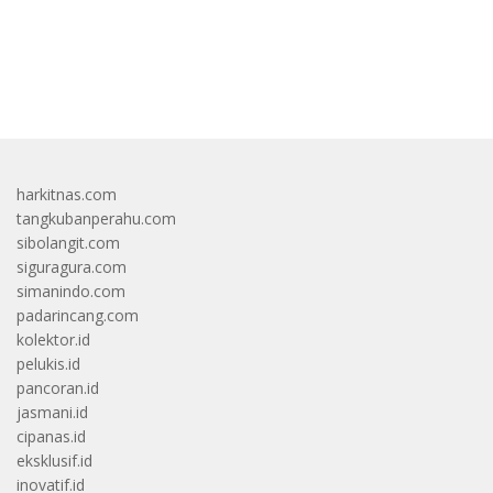
bandar besar starlight princess1000 bagi bonus
harkitnas.com
tangkubanperahu.com
sibolangit.com
siguragura.com
simanindo.com
padarincang.com
kolektor.id
pelukis.id
pancoran.id
jasmani.id
cipanas.id
eksklusif.id
inovatif.id