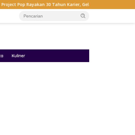
kan 30 Tahun Karier, Gelar Pertunjukan Musik Penuh Nostalgia
ta
Kuliner
ar besar starlight princess1000 bagi bonus