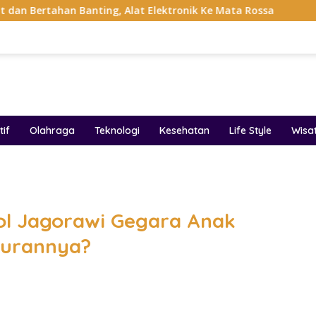
nting, Alat Elektronik Ke Mata Rossa
Project Pop Raya
if
Olahraga
Teknologi
Kesehatan
Life Style
Wisa
band
ol Jagorawi Gegara Anak
turannya?