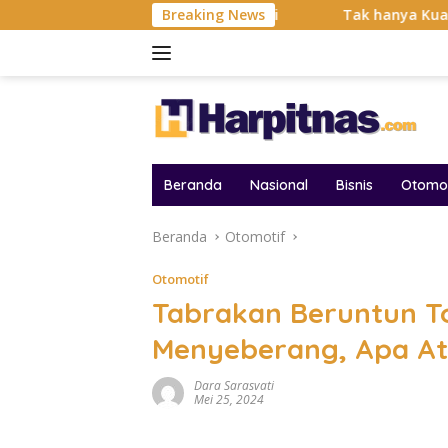
Langsung
 Balas Dendam Dimulai
Breaking News
Tak hanya Kuat dan Bertahan Ba
ke
konten
Beranda
Nasional
Bisnis
Otomot
Beranda
Otomotif
Otomotif
Tabrakan Beruntun T
Menyeberang, Apa A
Dara Sarasvati
Mei 25, 2024