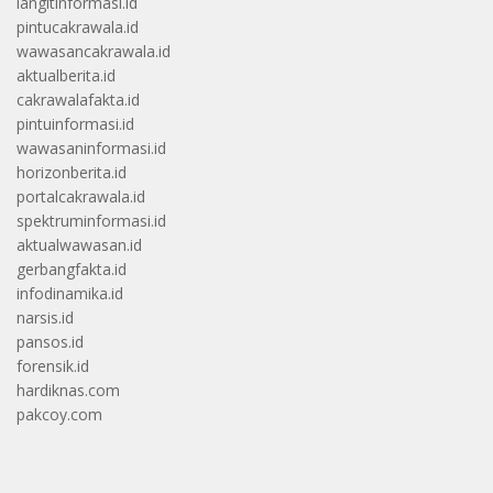
langitinformasi.id
pintucakrawala.id
wawasancakrawala.id
aktualberita.id
cakrawalafakta.id
pintuinformasi.id
wawasaninformasi.id
horizonberita.id
portalcakrawala.id
spektruminformasi.id
aktualwawasan.id
gerbangfakta.id
infodinamika.id
narsis.id
pansos.id
forensik.id
hardiknas.com
pakcoy.com