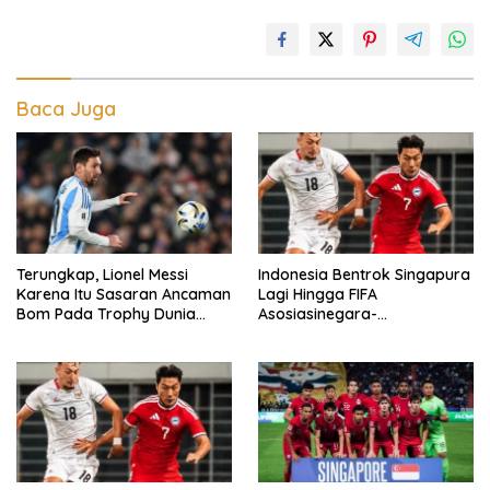
Baca Juga
Terungkap, Lionel Messi
Indonesia Bentrok Singapura
Karena Itu Sasaran Ancaman
Lagi Hingga FIFA
Bom Pada Trophy Dunia
Asosiasinegara-
2026
Negaraasiatenggara Cup,
Misi Balas Dendam Dimulai