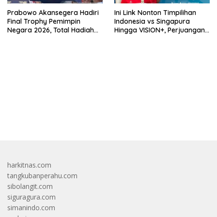
Prabowo Akansegera Hadiri
Ini Link Nonton Timpilihan
Final Trophy Pemimpin
Indonesia vs Singapura
Negara 2026, Total Hadiah
Hingga VISION+, Perjuangan
Liga Tembus Rp15,5 Miliar
Belum Usai!
bandar besar starlight princess1000 bagi bonus
harkitnas.com
tangkubanperahu.com
sibolangit.com
siguragura.com
simanindo.com