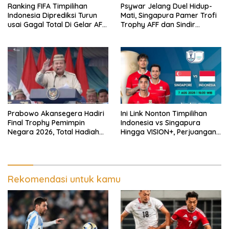
Ranking FIFA Timpilihan
Psywar Jelang Duel Hidup-
Indonesia Diprediksi Turun
Mati, Singapura Pamer Trofi
usai Gagal Total Di Gelar AFF
Trophy AFF dan Sindir
2026
Timpilihan Indonesia
Prabowo Akansegera Hadiri
Ini Link Nonton Timpilihan
Final Trophy Pemimpin
Indonesia vs Singapura
Negara 2026, Total Hadiah
Hingga VISION+, Perjuangan
Liga Tembus Rp15,5 Miliar
Belum Usai!
Rekomendasi untuk kamu