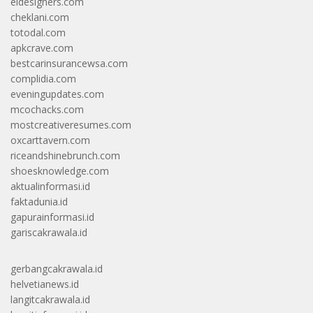
eldesigners.com
cheklani.com
totodal.com
apkcrave.com
bestcarinsurancewsa.com
complidia.com
eveningupdates.com
mcochacks.com
mostcreativeresumes.com
oxcarttavern.com
riceandshinebrunch.com
shoesknowledge.com
aktualinformasi.id
faktadunia.id
gapurainformasi.id
gariscakrawala.id
gerbangcakrawala.id
helvetianews.id
langitcakrawala.id