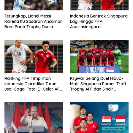
Terungkap, Lionel Messi
Indonesia Bentrok Singapura
Karena Itu Sasaran Ancaman
Lagi Hingga FIFA
Bom Pada Trophy Dunia
Asosiasinegara-
2026
Negaraasiatenggara Cup,
Misi Balas Dendam Dimulai
Ranking FIFA Timpilihan
Psywar Jelang Duel Hidup-
Indonesia Diprediksi Turun
Mati, Singapura Pamer Trofi
usai Gagal Total Di Gelar AFF
Trophy AFF dan Sindir
2026
Timpilihan Indonesia