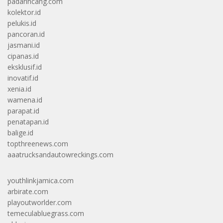
padarincang.com
kolektor.id
pelukis.id
pancoran.id
jasmani.id
cipanas.id
eksklusif.id
inovatif.id
xenia.id
wamena.id
parapat.id
penatapan.id
balige.id
topthreenews.com
aaatrucksandautowreckings.com
youthlinkjamica.com
arbirate.com
playoutworlder.com
temeculabluegrass.com