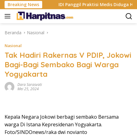
Langsung
e App Store
Breaking News
IDI Panggil Praktisi Medis Diduga Hina Pas
ke
konten
Beranda
Nasional
Nasional
Tak Hadiri Rakernas V PDIP, Jokowi
Bagi-Bagi Sembako Bagi Warga
Yogyakarta
Dara Sarasvati
Mei 25, 2024
Kepala Negara Jokowi berbagi sembako Bersama
warga Di Istana Kepresidenan Yogyakarta.
Foto/SINDOnews/raka dwi novianto