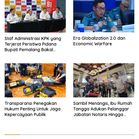
Era Globalization 2.0 dan
Staf Administrasi KPK yang
Economic Warfare
Terjerat Peristiwa Pidana
Bupati Pemalang Bakal
Diperiksa Dewas
Transparansi Penegakan
Sambil Menangis, Ibu Rumah
Hukum Penting Untuk Jaga
Tangga Adukan Pelanggar
Kepercayaan Publik
Jabatan Notaris Hingga
Pembantu Presiden Tim
Menteri Hukum