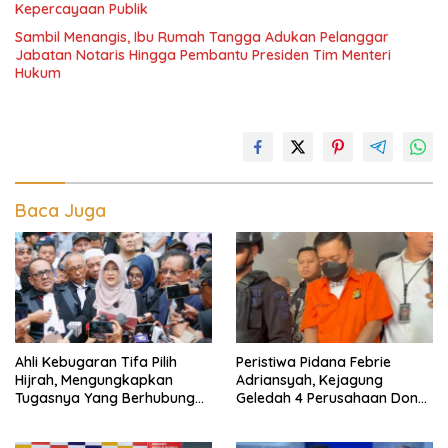
Kepercayaan Publik
Sambil Menangis, Ibu Rumah Tangga Adukan Pelanggar
Jabatan Notaris Hingga Pembantu Presiden Tim Menteri
Hukum
Baca Juga
Ahli Kebugaran Tifa Pilih
Peristiwa Pidana Febrie
Hijrah, Mengungkapkan
Adriansyah, Kejagung
Tugasnya Yang Berhubungan
Geledah 4 Perusahaan Don
Di Ijazah Jokowi Sudah
Ritto yang Diduga Dari
Cukup
Sebab Itu Tempat Cuci Uang