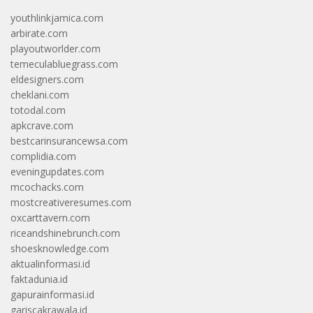
youthlinkjamica.com
arbirate.com
playoutworlder.com
temeculabluegrass.com
eldesigners.com
cheklani.com
totodal.com
apkcrave.com
bestcarinsurancewsa.com
complidia.com
eveningupdates.com
mcochacks.com
mostcreativeresumes.com
oxcarttavern.com
riceandshinebrunch.com
shoesknowledge.com
aktualinformasi.id
faktadunia.id
gapurainformasi.id
gariscakrawala.id