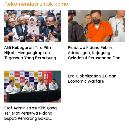
Rekomendasi untuk kamu
Ahli Kebugaran Tifa Pilih
Peristiwa Pidana Febrie
Hijrah, Mengungkapkan
Adriansyah, Kejagung
Tugasnya Yang Berhubungan
Geledah 4 Perusahaan Don
Di Ijazah Jokowi Sudah
Ritto yang Diduga Dari
Cukup
Sebab Itu Tempat Cuci Uang
Era Globalization 2.0 dan
Economic Warfare
Staf Administrasi KPK yang
Terjerat Peristiwa Pidana
Bupati Pemalang Bakal
Diperiksa Dewas