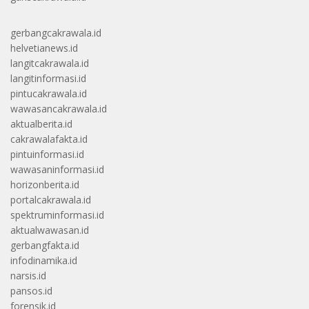
gerbangcakrawala.id
helvetianews.id
langitcakrawala.id
langitinformasi.id
pintucakrawala.id
wawasancakrawala.id
aktualberita.id
cakrawalafakta.id
pintuinformasi.id
wawasaninformasi.id
horizonberita.id
portalcakrawala.id
spektruminformasi.id
aktualwawasan.id
gerbangfakta.id
infodinamika.id
narsis.id
pansos.id
forensik.id