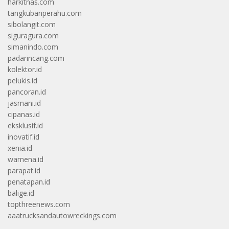
harkitnas.com
tangkubanperahu.com
sibolangit.com
siguragura.com
simanindo.com
padarincang.com
kolektor.id
pelukis.id
pancoran.id
jasmani.id
cipanas.id
eksklusif.id
inovatif.id
xenia.id
wamena.id
parapat.id
penatapan.id
balige.id
topthreenews.com
aaatrucksandautowreckings.com