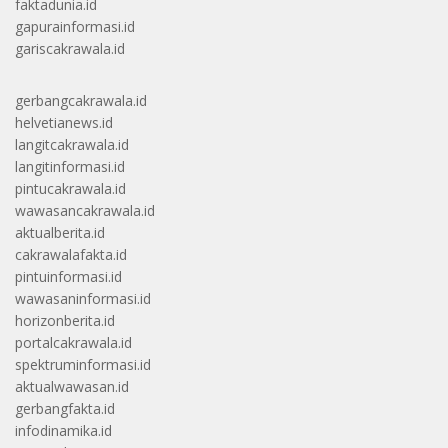
faktadunia.id
gapurainformasi.id
gariscakrawala.id
gerbangcakrawala.id
helvetianews.id
langitcakrawala.id
langitinformasi.id
pintucakrawala.id
wawasancakrawala.id
aktualberita.id
cakrawalafakta.id
pintuinformasi.id
wawasaninformasi.id
horizonberita.id
portalcakrawala.id
spektruminformasi.id
aktualwawasan.id
gerbangfakta.id
infodinamika.id