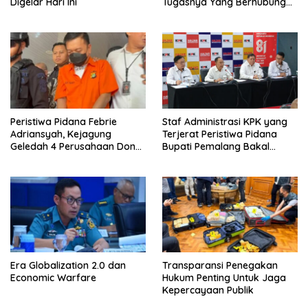
Digelar Hari Ini
Tugasnya Yang Berhubungan
Di Ijazah Jokowi Sudah
Cukup
Peristiwa Pidana Febrie
Staf Administrasi KPK yang
Adriansyah, Kejagung
Terjerat Peristiwa Pidana
Geledah 4 Perusahaan Don
Bupati Pemalang Bakal
Ritto yang Diduga Dari
Diperiksa Dewas
Sebab Itu Tempat Cuci Uang
Era Globalization 2.0 dan
Transparansi Penegakan
Economic Warfare
Hukum Penting Untuk Jaga
Kepercayaan Publik