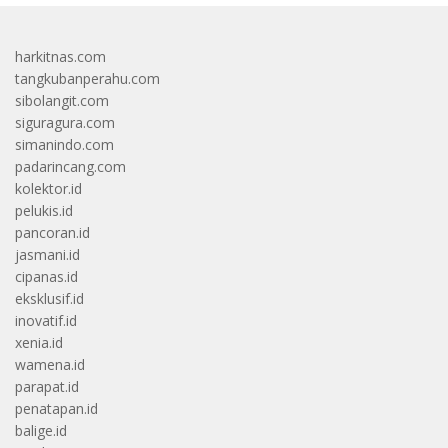
harkitnas.com
tangkubanperahu.com
sibolangit.com
siguragura.com
simanindo.com
padarincang.com
kolektor.id
pelukis.id
pancoran.id
jasmani.id
cipanas.id
eksklusif.id
inovatif.id
xenia.id
wamena.id
parapat.id
penatapan.id
balige.id