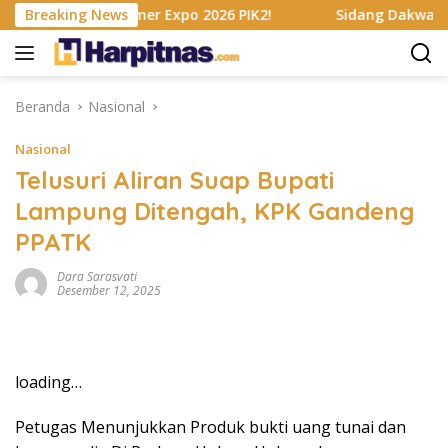
Langsung
e BRI Consumer Expo 2026 PIK2!
Breaking News
Sidang Dakwaan Terbar
ke
konten
Beranda
Nasional
Nasional
Telusuri Aliran Suap Bupati
Lampung Ditengah, KPK Gandeng
PPATK
Dara Sarasvati
Desember 12, 2025
loading…
Petugas Menunjukkan Produk bukti uang tunai dan