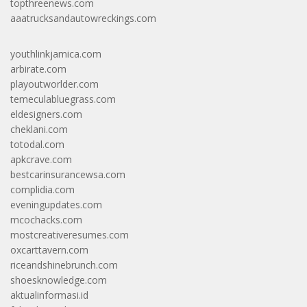
topthreenews.com
aaatrucksandautowreckings.com
youthlinkjamica.com
arbirate.com
playoutworlder.com
temeculabluegrass.com
eldesigners.com
cheklani.com
totodal.com
apkcrave.com
bestcarinsurancewsa.com
complidia.com
eveningupdates.com
mcochacks.com
mostcreativeresumes.com
oxcarttavern.com
riceandshinebrunch.com
shoesknowledge.com
aktualinformasi.id