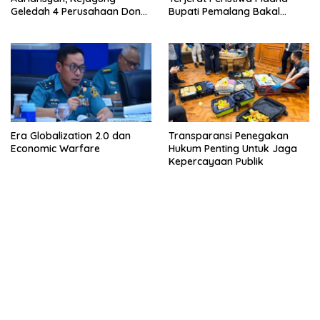
Geledah 4 Perusahaan Don
Bupati Pemalang Bakal
Ritto yang Diduga Dari
Diperiksa Dewas
Sebab Itu Tempat Cuci Uang
Era Globalization 2.0 dan
Transparansi Penegakan
Economic Warfare
Hukum Penting Untuk Jaga
Kepercayaan Publik
bandar besar starlight princess1000 bagi bonus