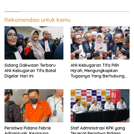
Rekomendasi untuk kamu
Sidang Dakwaan Terbaru
Ahli Kebugaran Tifa Pilih
Ahli Kebugaran Tifa Batal
Hijrah, Mengungkapkan
Digelar Hari Ini
Tugasnya Yang Berhubungan
Di Ijazah Jokowi Sudah
Cukup
Peristiwa Pidana Febrie
Staf Administrasi KPK yang
Adriansyah, Kejagung
Terjerat Peristiwa Pidana