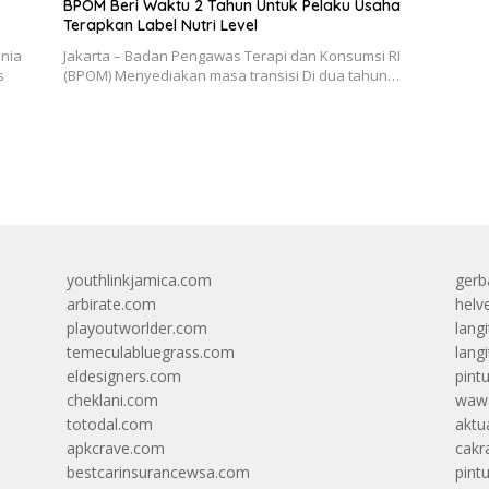
BPOM Beri Waktu 2 Tahun Untuk Pelaku Usaha
Terapkan Label Nutri Level
unia
Jakarta – Badan Pengawas Terapi dan Konsumsi RI
s
(BPOM) Menyediakan masa transisi Di dua tahun…
youthlinkjamica.com
gerb
arbirate.com
helv
playoutworlder.com
lang
temeculabluegrass.com
langi
eldesigners.com
pint
cheklani.com
wawa
totodal.com
aktua
apkcrave.com
cakr
bestcarinsurancewsa.com
pint