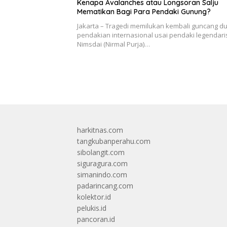
Kenapa Avalanches atau Longsoran Salju
Mematikan Bagi Para Pendaki Gunung?
Jakarta – Tragedi memilukan kembali guncang d
pendakian internasional usai pendaki legendari
Nimsdai (Nirmal Purja)…
harkitnas.com
tangkubanperahu.com
sibolangit.com
siguragura.com
simanindo.com
padarincang.com
kolektor.id
pelukis.id
pancoran.id