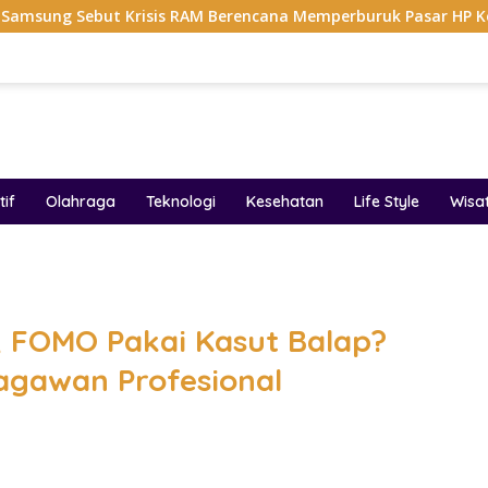
 Krisis RAM Berencana Memperburuk Pasar HP Ke 2027
if
Olahraga
Teknologi
Kesehatan
Life Style
Wisa
band
i, FOMO Pakai Kasut Balap?
ragawan Profesional