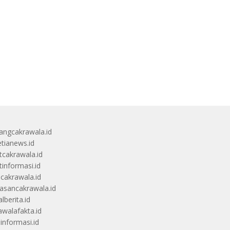
angcakrawala.id
etianews.id
itcakrawala.id
tinformasi.id
ucakrawala.id
sancakrawala.id
lberita.id
awalafakta.id
uinformasi.id