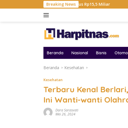
Langsung
Total Hadiah Liga Tembus Rp15,5 Miliar
Breaking News
Samsung Sebut
ke
konten
Beranda
Nasional
Bisnis
Otomot
Beranda
Kesehatan
Kesehatan
Terbaru Kenal Berlar
Ini Wanti-wanti Olah
Dara Sarasvati
Mei 26, 2024