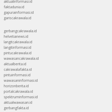
aktualinformasi.id
faktadunia.id
gapurainformasi.id
gariscakrawala.id
gerbangcakrawala.id
helvetianews.id
langitcakrawala.id
langitinformasi.id
pintucakrawala.id
wawasancakrawala.id
aktualberita.id
cakrawalafakta.id
pintuinformasi.id
wawasaninformasi.id
horizonberita.id
portalcakrawala.id
spektruminformasi.id
aktualwawasan.id
gerbangfakta.id