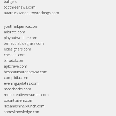
balige.id
topthreenews.com
aaatrucksandautowreckings.com
youthlinkjamica.com
arbirate.com
playoutworlder.com
temeculabluegrass.com
eldesigners.com
cheklani.com
totodal.com
apkcrave.com
bestcarinsurancewsa.com
complidia.com
eveningupdates.com
mcochacks.com
mostcreativeresumes.com
oxcarttavern.com
riceandshinebrunch.com
shoesknowledge.com