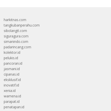
harkitnas.com
tangkubanperahu.com
sibolangit.com
siguragura.com
simanindo.com
padarincang.com
kolektor.id
pelukis.id
pancoran.id
jasmani.id
cipanas.id
eksklusif.id
inovatif.id
xenia.id
wamena.id
parapat.id
penatapan.id