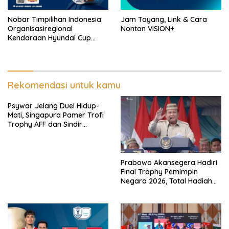
Nobar Timpilihan Indonesia
Jam Tayang, Link & Cara
Organisasiregional
Nonton VISION+
Kendaraan Hyundai Cup
2026 Bersama VISION+ Di
Meikarta, Catat Jadwalnya!
Rekomendasi untuk kamu
Psywar Jelang Duel Hidup-
Mati, Singapura Pamer Trofi
Trophy AFF dan Sindir
Timpilihan Indonesia
Prabowo Akansegera Hadiri
Final Trophy Pemimpin
Negara 2026, Total Hadiah
Liga Tembus Rp15,5 Miliar