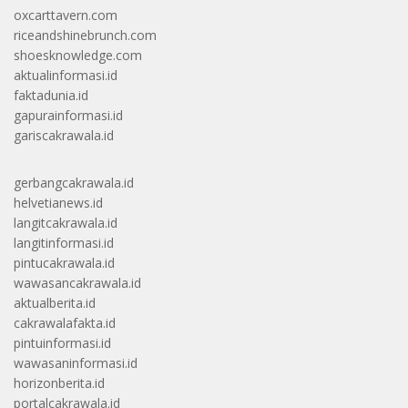
oxcarttavern.com
riceandshinebrunch.com
shoesknowledge.com
aktualinformasi.id
faktadunia.id
gapurainformasi.id
gariscakrawala.id
gerbangcakrawala.id
helvetianews.id
langitcakrawala.id
langitinformasi.id
pintucakrawala.id
wawasancakrawala.id
aktualberita.id
cakrawalafakta.id
pintuinformasi.id
wawasaninformasi.id
horizonberita.id
portalcakrawala.id