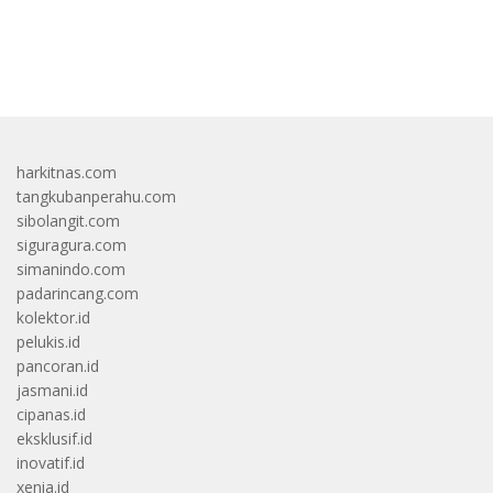
bandar besar starlight princess1000 bagi bonus
harkitnas.com
tangkubanperahu.com
sibolangit.com
siguragura.com
simanindo.com
padarincang.com
kolektor.id
pelukis.id
pancoran.id
jasmani.id
cipanas.id
eksklusif.id
inovatif.id
xenia.id