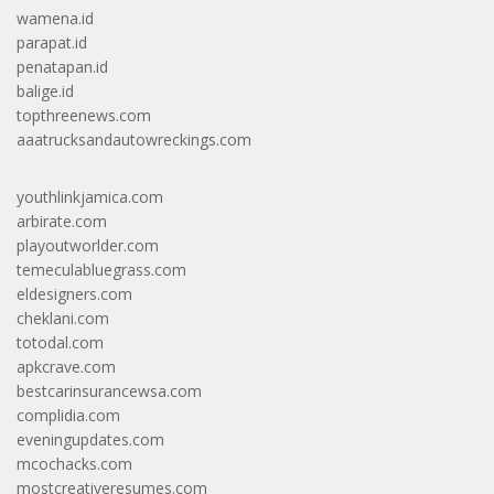
wamena.id
parapat.id
penatapan.id
balige.id
topthreenews.com
aaatrucksandautowreckings.com
youthlinkjamica.com
arbirate.com
playoutworlder.com
temeculabluegrass.com
eldesigners.com
cheklani.com
totodal.com
apkcrave.com
bestcarinsurancewsa.com
complidia.com
eveningupdates.com
mcochacks.com
mostcreativeresumes.com