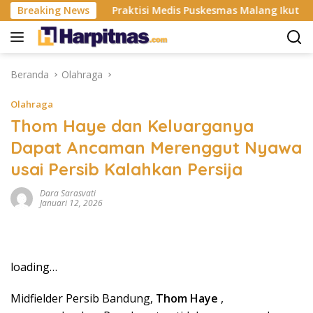
Langsung
stri ISP
Breaking News
Praktisi Medis Puskesmas Malang Ikut Ejek Pa
ke
konten
Beranda
Olahraga
Olahraga
Thom Haye dan Keluarganya
Dapat Ancaman Merenggut Nyawa
usai Persib Kalahkan Persija
Dara Sarasvati
Januari 12, 2026
loading…
Midfielder Persib Bandung,
Thom Haye
,