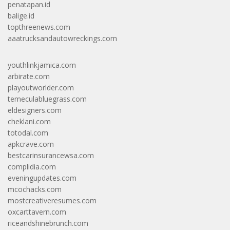
penatapan.id
balige.id
topthreenews.com
aaatrucksandautowreckings.com
youthlinkjamica.com
arbirate.com
playoutworlder.com
temeculabluegrass.com
eldesigners.com
cheklani.com
totodal.com
apkcrave.com
bestcarinsurancewsa.com
complidia.com
eveningupdates.com
mcochacks.com
mostcreativeresumes.com
oxcarttavern.com
riceandshinebrunch.com