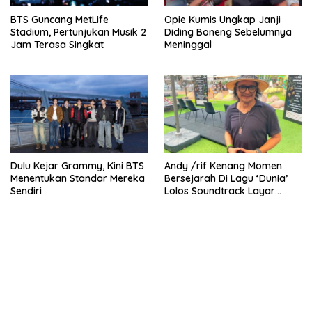
BTS Guncang MetLife
Opie Kumis Ungkap Janji
Stadium, Pertunjukan Musik 2
Diding Boneng Sebelumnya
Jam Terasa Singkat
Meninggal
Dulu Kejar Grammy, Kini BTS
Andy /rif Kenang Momen
Menentukan Standar Mereka
Bersejarah Di Lagu ‘Dunia’
Sendiri
Lolos Soundtrack Layar
Lebar Spider-Man
bandar besar starlight princess1000 bagi bonus