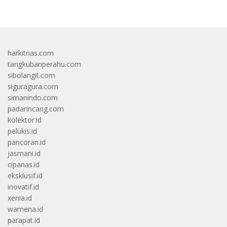
harkitnas.com
tangkubanperahu.com
sibolangit.com
siguragura.com
simanindo.com
padarincang.com
kolektor.id
pelukis.id
pancoran.id
jasmani.id
cipanas.id
eksklusif.id
inovatif.id
xenia.id
wamena.id
parapat.id