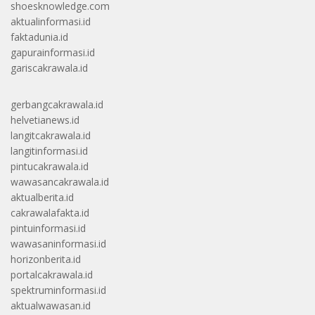
shoesknowledge.com
aktualinformasi.id
faktadunia.id
gapurainformasi.id
gariscakrawala.id
gerbangcakrawala.id
helvetianews.id
langitcakrawala.id
langitinformasi.id
pintucakrawala.id
wawasancakrawala.id
aktualberita.id
cakrawalafakta.id
pintuinformasi.id
wawasaninformasi.id
horizonberita.id
portalcakrawala.id
spektruminformasi.id
aktualwawasan.id