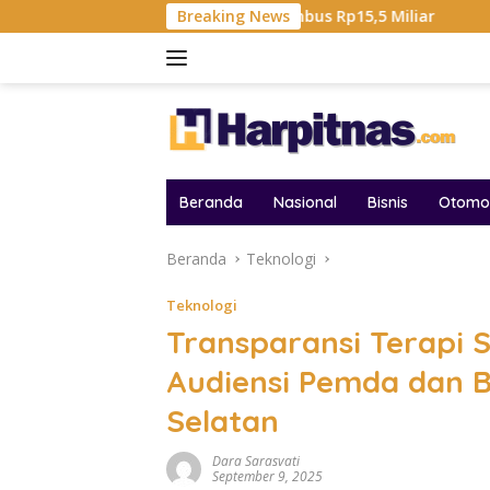
Langsung
 Total Hadiah Liga Tembus Rp15,5 Miliar
Breaking News
Samsung Sebu
ke
konten
Beranda
Nasional
Bisnis
Otomot
Beranda
Teknologi
Teknologi
Transparansi Terapi 
Audiensi Pemda dan 
Selatan
Dara Sarasvati
September 9, 2025