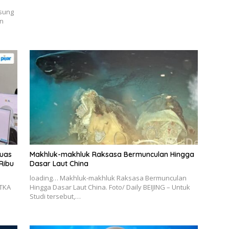
msung
n
luas
Makhluk-makhluk Raksasa Bermunculan Hingga
Ribu
Dasar Laut China
loading… Makhluk-makhluk Raksasa Bermunculan
TKA
Hingga Dasar Laut China. Foto/ Daily BEIJING – Untuk
n
Studi tersebut,…