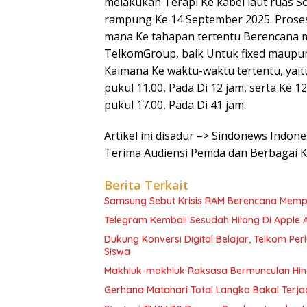
melakukan Terapi Ke kabel laut ruas 
rampung Ke 14 September 2025. Proses
mana Ke tahapan tertentu Berencana
TelkomGroup, baik Untuk fixed maupun
Kaimana Ke waktu-waktu tertentu, yai
pukul 11.00, Pada Di 12 jam, serta Ke
pukul 17.00, Pada Di 41 jam.
Artikel ini disadur –> Sindonews Indo
Terima Audiensi Pemda dan Berbagai 
Berita Terkait
Samsung Sebut Krisis RAM Berencana Memp
Telegram Kembali Sesudah Hilang Di Apple 
Dukung Konversi Digital Belajar, Telkom Pe
Siswa
Makhluk-makhluk Raksasa Bermunculan Hin
Gerhana Matahari Total Langka Bakal Terjadi