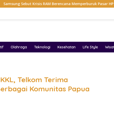
t Krisis RAM Berencana Memperburuk Pasar HP Ke 2027
if
Olahraga
Teknologi
Kesehatan
Life Style
Wisa
band
SKKL, Telkom Terima
Berbagai Komunitas Papua