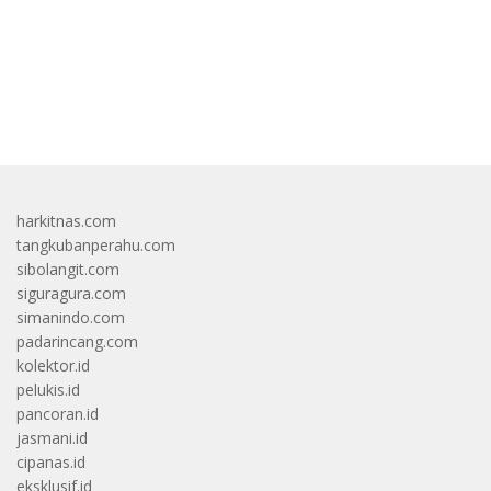
bandar besar starlight princess1000 bagi bonus
harkitnas.com
tangkubanperahu.com
sibolangit.com
siguragura.com
simanindo.com
padarincang.com
kolektor.id
pelukis.id
pancoran.id
jasmani.id
cipanas.id
eksklusif.id