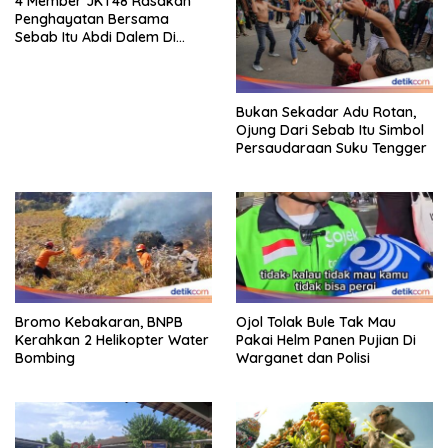
4 Member JKT48 Rasakan
Penghayatan Bersama
Sebab Itu Abdi Dalem Di
Keraton Jogja
Bukan Sekadar Adu Rotan,
Ojung Dari Sebab Itu Simbol
Persaudaraan Suku Tengger
Bromo Kebakaran, BNPB
Ojol Tolak Bule Tak Mau
Kerahkan 2 Helikopter Water
Pakai Helm Panen Pujian Di
Bombing
Warganet dan Polisi