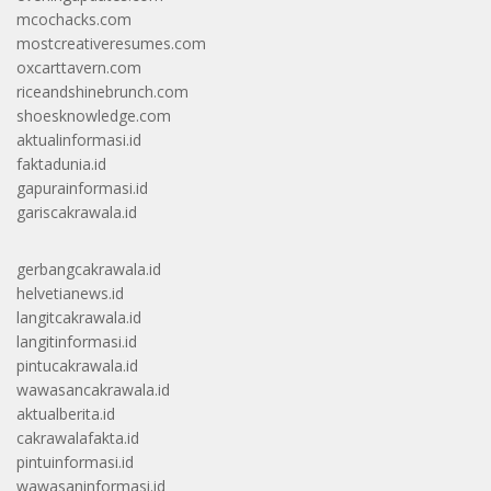
mcochacks.com
mostcreativeresumes.com
oxcarttavern.com
riceandshinebrunch.com
shoesknowledge.com
aktualinformasi.id
faktadunia.id
gapurainformasi.id
gariscakrawala.id
gerbangcakrawala.id
helvetianews.id
langitcakrawala.id
langitinformasi.id
pintucakrawala.id
wawasancakrawala.id
aktualberita.id
cakrawalafakta.id
pintuinformasi.id
wawasaninformasi.id