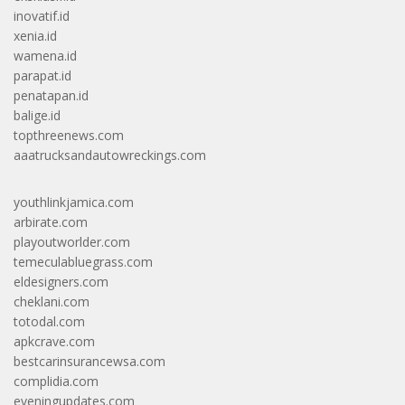
inovatif.id
xenia.id
wamena.id
parapat.id
penatapan.id
balige.id
topthreenews.com
aaatrucksandautowreckings.com
youthlinkjamica.com
arbirate.com
playoutworlder.com
temeculabluegrass.com
eldesigners.com
cheklani.com
totodal.com
apkcrave.com
bestcarinsurancewsa.com
complidia.com
eveningupdates.com