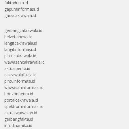
faktadunia.id
gapurainformasi.id
gariscakrawala.id
gerbangcakrawala.id
helvetianews.id
langitcakrawala.id
langitinformasi.id
pintucakrawala.id
wawasancakrawala.id
aktualberita.id
cakrawalafakta.id
pintuinformasi.id
wawasaninformasi.id
horizonberita.id
portalcakrawala.id
spektruminformasi.id
aktualwawasan.id
gerbangfakta.id
infodinamika.id