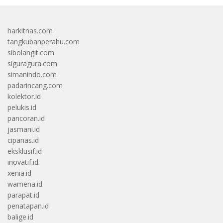
harkitnas.com
tangkubanperahu.com
sibolangit.com
siguragura.com
simanindo.com
padarincang.com
kolektor.id
pelukis.id
pancoran.id
jasmani.id
cipanas.id
eksklusif.id
inovatif.id
xenia.id
wamena.id
parapat.id
penatapan.id
balige.id