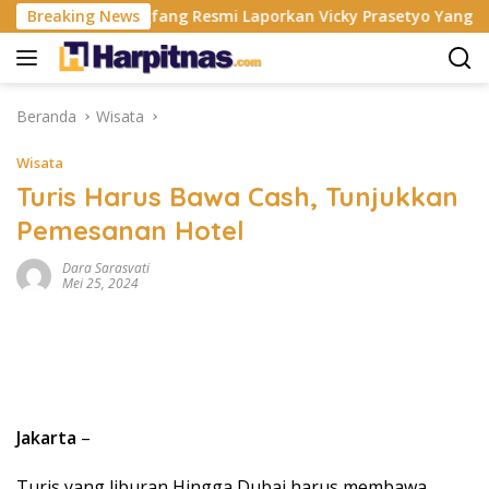
Langsung
Breaking News
Fangfang Resmi Laporkan Vicky Prasetyo Yang Berhubung
ke
konten
Beranda
Wisata
Wisata
Turis Harus Bawa Cash, Tunjukkan
Pemesanan Hotel
Dara Sarasvati
Mei 25, 2024
Jakarta
–
Turis yang liburan Hingga Dubai harus membawa