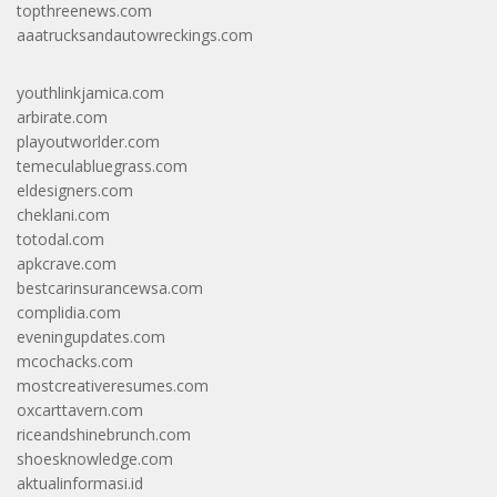
topthreenews.com
aaatrucksandautowreckings.com
youthlinkjamica.com
arbirate.com
playoutworlder.com
temeculabluegrass.com
eldesigners.com
cheklani.com
totodal.com
apkcrave.com
bestcarinsurancewsa.com
complidia.com
eveningupdates.com
mcochacks.com
mostcreativeresumes.com
oxcarttavern.com
riceandshinebrunch.com
shoesknowledge.com
aktualinformasi.id