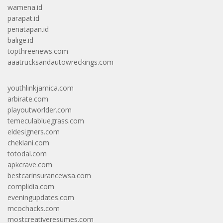
wamena.id
parapat.id
penatapan.id
balige.id
topthreenews.com
aaatrucksandautowreckings.com
youthlinkjamica.com
arbirate.com
playoutworlder.com
temeculabluegrass.com
eldesigners.com
cheklani.com
totodal.com
apkcrave.com
bestcarinsurancewsa.com
complidia.com
eveningupdates.com
mcochacks.com
mostcreativeresumes.com