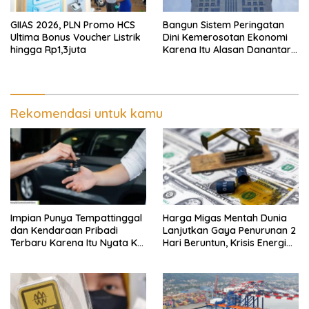
GIIAS 2026, PLN Promo HCS
Bangun Sistem Peringatan
Ultima Bonus Voucher Listrik
Dini Kemerosotan Ekonomi
hingga Rp1,3juta
Karena Itu Alasan Danantara
Ikut Nimbrung Ke KSSK
Rekomendasi untuk kamu
Impian Punya Tempattinggal
Harga Migas Mentah Dunia
dan Kendaraan Pribadi
Lanjutkan Gaya Penurunan 2
Terbaru Karena Itu Nyata Ke
Hari Beruntun, Krisis Energi
BRI Consumer Expo 2026
Internasional Berakhir?
PIK2!