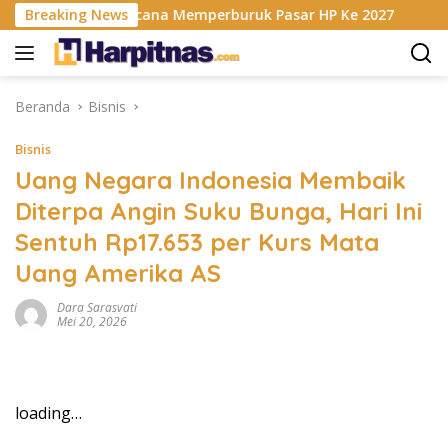
Langsung
is RAM Berencana Memperburuk Pasar HP Ke 2027
Breaking News
Dapur
ke
konten
Beranda
Bisnis
Bisnis
Uang Negara Indonesia Membaik
Diterpa Angin Suku Bunga, Hari Ini
Sentuh Rp17.653 per Kurs Mata
Uang Amerika AS
Dara Sarasvati
Mei 20, 2026
loading…