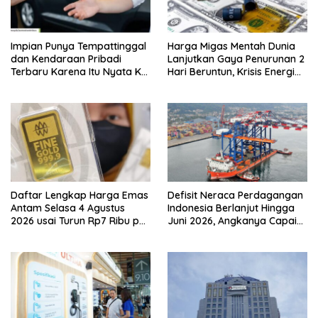
Impian Punya Tempattinggal
Harga Migas Mentah Dunia
dan Kendaraan Pribadi
Lanjutkan Gaya Penurunan 2
Terbaru Karena Itu Nyata Ke
Hari Beruntun, Krisis Energi
BRI Consumer Expo 2026
Internasional Berakhir?
PIK2!
Daftar Lengkap Harga Emas
Defisit Neraca Perdagangan
Antam Selasa 4 Agustus
Indonesia Berlanjut Hingga
2026 usai Turun Rp7 Ribu per
Juni 2026, Angkanya Capai
Gram
USD450 Juta