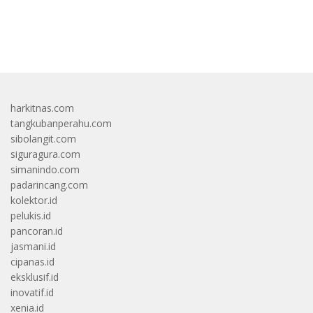
bandar besar starlight princess1000 bagi bonus
harkitnas.com
tangkubanperahu.com
sibolangit.com
siguragura.com
simanindo.com
padarincang.com
kolektor.id
pelukis.id
pancoran.id
jasmani.id
cipanas.id
eksklusif.id
inovatif.id
xenia.id