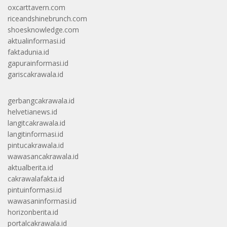
oxcarttavern.com
riceandshinebrunch.com
shoesknowledge.com
aktualinformasi.id
faktadunia.id
gapurainformasi.id
gariscakrawala.id
gerbangcakrawala.id
helvetianews.id
langitcakrawala.id
langitinformasi.id
pintucakrawala.id
wawasancakrawala.id
aktualberita.id
cakrawalafakta.id
pintuinformasi.id
wawasaninformasi.id
horizonberita.id
portalcakrawala.id