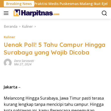
Langsung
ISP
Breaking News
Praktisi Medis Puskesmas Malang Ikut Ejek Pasien 
ke
konten
Beranda
Kuliner
Kuliner
Uenak Poll! 5 Tahu Campur Hingga
Surabaya yang Wajib Dicoba
Dara Sarasvati
Mei 27, 2024
Jakarta
–
Melancong Hingga Surabaya, Jawa Timur pasti terasa
kurang lengkap tanpa mencicipi tahu campur. Hingga
kota pahlawan ini, kamu Berencana menemukan