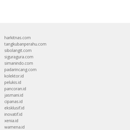
bandar besar starlight princess1000 bagi bonus
harkitnas.com
tangkubanperahu.com
sibolangit.com
siguragura.com
simanindo.com
padarincang.com
kolektor.id
pelukis.id
pancoran.id
jasmani.id
cipanas.id
eksklusif.id
inovatif.id
xenia.id
wamena.id