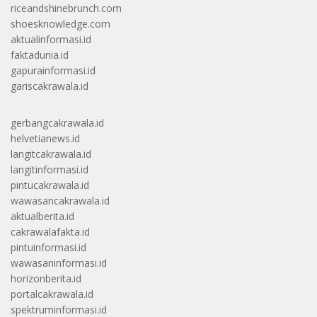
riceandshinebrunch.com
shoesknowledge.com
aktualinformasi.id
faktadunia.id
gapurainformasi.id
gariscakrawala.id
gerbangcakrawala.id
helvetianews.id
langitcakrawala.id
langitinformasi.id
pintucakrawala.id
wawasancakrawala.id
aktualberita.id
cakrawalafakta.id
pintuinformasi.id
wawasaninformasi.id
horizonberita.id
portalcakrawala.id
spektruminformasi.id