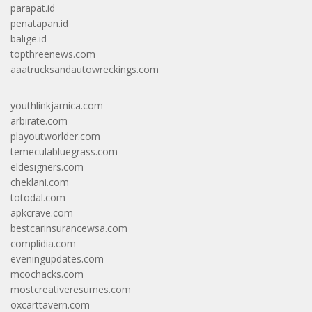
parapat.id
penatapan.id
balige.id
topthreenews.com
aaatrucksandautowreckings.com
youthlinkjamica.com
arbirate.com
playoutworlder.com
temeculabluegrass.com
eldesigners.com
cheklani.com
totodal.com
apkcrave.com
bestcarinsurancewsa.com
complidia.com
eveningupdates.com
mcochacks.com
mostcreativeresumes.com
oxcarttavern.com