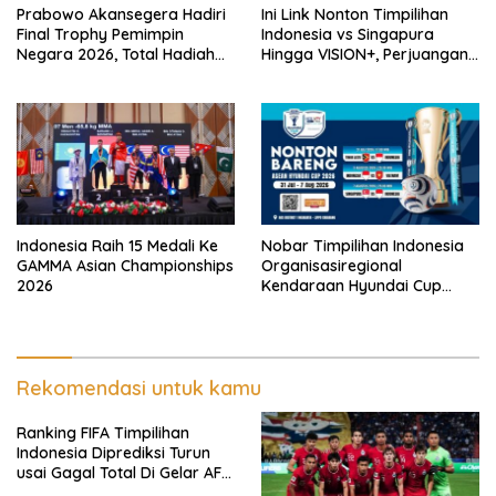
Prabowo Akansegera Hadiri
Ini Link Nonton Timpilihan
Final Trophy Pemimpin
Indonesia vs Singapura
Negara 2026, Total Hadiah
Hingga VISION+, Perjuangan
Liga Tembus Rp15,5 Miliar
Belum Usai!
Indonesia Raih 15 Medali Ke
Nobar Timpilihan Indonesia
GAMMA Asian Championships
Organisasiregional
2026
Kendaraan Hyundai Cup
2026 Bersama VISION+ Di
Meikarta, Catat Jadwalnya!
Rekomendasi untuk kamu
Ranking FIFA Timpilihan
Indonesia Diprediksi Turun
usai Gagal Total Di Gelar AFF
2026