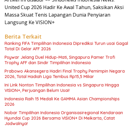
United Cup 2026 Hadir Ke Awal Tahun, Saksikan Aksi
Massa Skuat Tenis Lapangan Dunia Penyiaran
Langsung Ke VISION+
Berita Terkait
Ranking FIFA Timpilihan Indonesia Diprediksi Turun usai Gagal
Total Di Gelar AFF 2026
Psywar Jelang Duel Hidup-Mati, Singapura Pamer Trofi
Trophy AFF dan Sindir Timpilihan Indonesia
Prabowo Akansegera Hadiri Final Trophy Pemimpin Negara
2026, Total Hadiah Liga Tembus Rp15,5 Miliar
Ini Link Nonton Timpilihan Indonesia vs Singapura Hingga
VISION+, Perjuangan Belum Usai!
Indonesia Raih 15 Medali Ke GAMMA Asian Championships
2026
Nobar Timpilihan Indonesia Organisasiregional Kendaraan
Hyundai Cup 2026 Bersama VISION+ Di Meikarta, Catat
Jadwalnya!