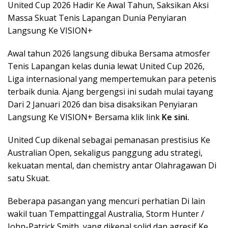
United Cup 2026 Hadir Ke Awal Tahun, Saksikan Aksi
Massa Skuat Tenis Lapangan Dunia Penyiaran
Langsung Ke VISION+
Awal tahun 2026 langsung dibuka Bersama atmosfer
Tenis Lapangan kelas dunia lewat United Cup 2026,
Liga internasional yang mempertemukan para petenis
terbaik dunia. Ajang bergengsi ini sudah mulai tayang
Dari 2 Januari 2026 dan bisa disaksikan Penyiaran
Langsung Ke VISION+ Bersama klik link
Ke sini.
United Cup dikenal sebagai pemanasan prestisius Ke
Australian Open, sekaligus panggung adu strategi,
kekuatan mental, dan chemistry antar Olahragawan Di
satu Skuat.
Beberapa pasangan yang mencuri perhatian Di lain
wakil tuan Tempattinggal Australia, Storm Hunter /
John-Patrick Smith, yang dikenal solid dan agresif Ke