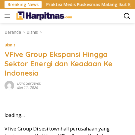
Langsung
stri ISP
Breaking News
Praktisi Medis Puskesmas Malang Ikut Ejek Pas
ke
konten
Beranda
Bisnis
Bisnis
VFive Group Ekspansi Hingga
Sektor Energi dan Keadaan Ke
Indonesia
Dara Sarasvati
Mei 11, 2026
loading…
VFive Group Di sesi townhall perusahaan yang