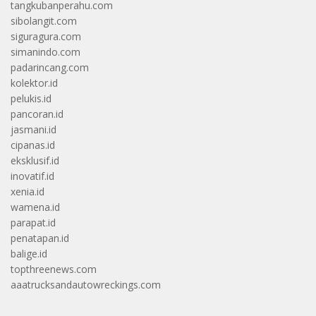
tangkubanperahu.com
sibolangit.com
siguragura.com
simanindo.com
padarincang.com
kolektor.id
pelukis.id
pancoran.id
jasmani.id
cipanas.id
eksklusif.id
inovatif.id
xenia.id
wamena.id
parapat.id
penatapan.id
balige.id
topthreenews.com
aaatrucksandautowreckings.com