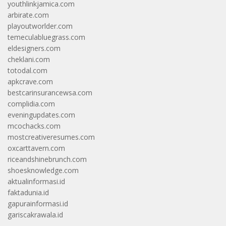
youthlinkjamica.com
arbirate.com
playoutworlder.com
temeculabluegrass.com
eldesigners.com
cheklani.com
totodal.com
apkcrave.com
bestcarinsurancewsa.com
complidia.com
eveningupdates.com
mcochacks.com
mostcreativeresumes.com
oxcarttavern.com
riceandshinebrunch.com
shoesknowledge.com
aktualinformasi.id
faktadunia.id
gapurainformasi.id
gariscakrawala.id