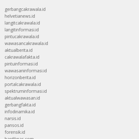
gerbangcakrawala.id
helvetianews.id
langitcakrawala.id
langitinformasi.id
pintucakrawala.id
wawasancakrawala.id
aktualberita.id
cakrawalafakta.id
pintuinformasi.id
wawasaninformasi.id
horizonberita.id
portalcakrawala.id
spektruminformasi.id
aktualwawasan.id
gerbangfakta.id
infodinamika.id
narsis.id
pansos.id
forensik.id
hardiknas.com