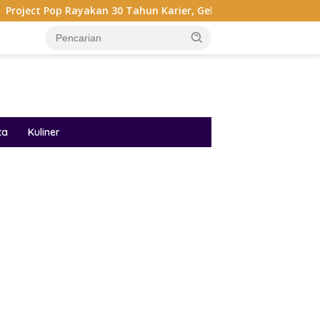
yakan 30 Tahun Karier, Gelar Pertunjukan Musik Penuh Nostalgi
ta
Kuliner
ar besar starlight princess1000 bagi bonus