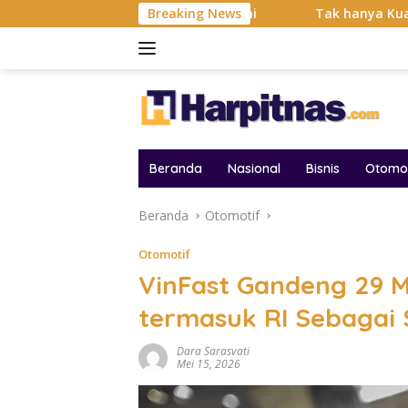
Langsung
si Balas Dendam Dimulai
Breaking News
Tak hanya Kuat dan Bertahan 
ke
konten
Beranda
Nasional
Bisnis
Otomot
Beranda
Otomotif
Otomotif
VinFast Gandeng 29 M
termasuk RI Sebagai 
Dara Sarasvati
Mei 15, 2026