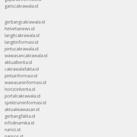
gariscakrawala.id
gerbangcakrawala.id
helvetianews.id
langitcakrawala.id
langitinformasi.id
pintucakrawala.id
wawasancakrawala.id
aktualberita.id
cakrawalafakta.id
pintuinformasi.id
wawasaninformasi.id
horizonberita.id
portalcakrawala.id
spektruminformasi.id
aktualwawasan.id
gerbangfakta.id
infodinamika.id
narsis.id
pansos.id