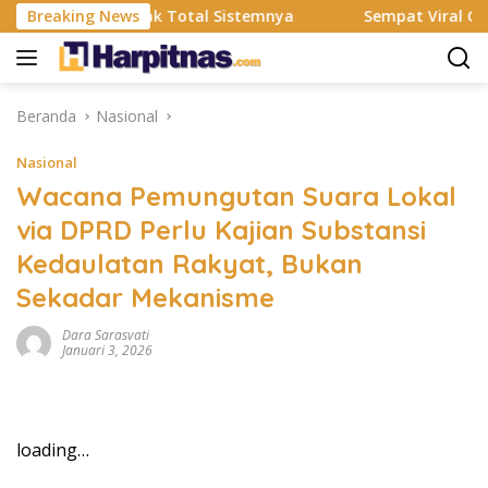
Langsung
S Resmi Rombak Total Sistemnya
Breaking News
Sempat Viral Gaya ASI 
ke
konten
Beranda
Nasional
Nasional
Wacana Pemungutan Suara Lokal
via DPRD Perlu Kajian Substansi
Kedaulatan Rakyat, Bukan
Sekadar Mekanisme
Dara Sarasvati
Januari 3, 2026
loading…