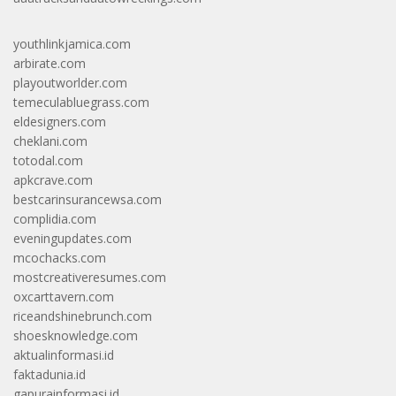
youthlinkjamica.com
arbirate.com
playoutworlder.com
temeculabluegrass.com
eldesigners.com
cheklani.com
totodal.com
apkcrave.com
bestcarinsurancewsa.com
complidia.com
eveningupdates.com
mcochacks.com
mostcreativeresumes.com
oxcarttavern.com
riceandshinebrunch.com
shoesknowledge.com
aktualinformasi.id
faktadunia.id
gapurainformasi.id