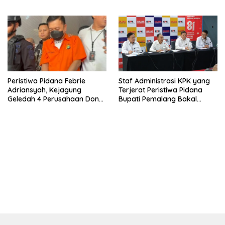
Di Ijazah Jokowi Sudah
Cukup
Peristiwa Pidana Febrie
Staf Administrasi KPK yang
Adriansyah, Kejagung
Terjerat Peristiwa Pidana
Geledah 4 Perusahaan Don
Bupati Pemalang Bakal
Ritto yang Diduga Dari
Diperiksa Dewas
Sebab Itu Tempat Cuci Uang
bandar besar starlight princess1000 bagi bonus