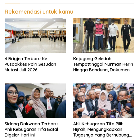
Rekomendasi untuk kamu
4 Brigjen Terbaru Ke
Kejagung Geledah
Pusdokkes Polri Sesudah
Tempattinggal Nurman Herin
Mutasi Juli 2026
Hingga Bandung, Dokumen
Penting Peristiwa Pidana
Febrie Adriansyah Disita
Sidang Dakwaan Terbaru
Ahli Kebugaran Tifa Pilih
Ahli Kebugaran Tifa Batal
Hijrah, Mengungkapkan
Digelar Hari Ini
Tugasnya Yang Berhubungan