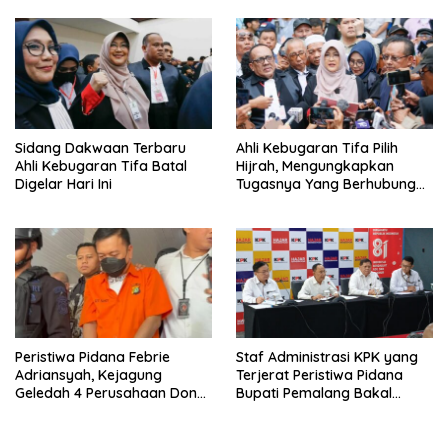
Febrie Adriansyah Disita
Sidang Dakwaan Terbaru
Ahli Kebugaran Tifa Pilih
Ahli Kebugaran Tifa Batal
Hijrah, Mengungkapkan
Digelar Hari Ini
Tugasnya Yang Berhubungan
Di Ijazah Jokowi Sudah
Cukup
Peristiwa Pidana Febrie
Staf Administrasi KPK yang
Adriansyah, Kejagung
Terjerat Peristiwa Pidana
Geledah 4 Perusahaan Don
Bupati Pemalang Bakal
Ritto yang Diduga Dari
Diperiksa Dewas
Sebab Itu Tempat Cuci Uang