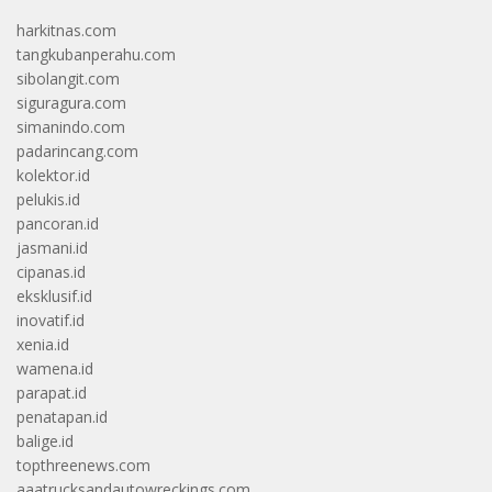
harkitnas.com
tangkubanperahu.com
sibolangit.com
siguragura.com
simanindo.com
padarincang.com
kolektor.id
pelukis.id
pancoran.id
jasmani.id
cipanas.id
eksklusif.id
inovatif.id
xenia.id
wamena.id
parapat.id
penatapan.id
balige.id
topthreenews.com
aaatrucksandautowreckings.com