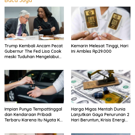
Baca Juga
Trump Kembali Ancam Pecat
Kemarin Melesat Tinggi, Hari
Gubernur The Fed Lisa Cook
Ini Ambles Rp29.000
meski Tuduhan Mengelabui
Orang Lain KPR Tak Terbukti
Impian Punya Tempattinggal
Harga Migas Mentah Dunia
dan Kendaraan Pribadi
Lanjutkan Gaya Penurunan 2
Terbaru Karena Itu Nyata Ke
Hari Beruntun, Krisis Energi
BRI Consumer Expo 2026
Internasional Berakhir?
PIK2!