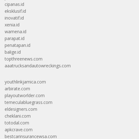
cipanas.id
eksklusif.id
inovatif.id
xenia.id
wamena.id
parapat.id
penatapan.id
balige.id
topthreenews.com
aaatrucksandautowreckings.com
youthlinkjamica.com
arbirate.com
playoutworlder.com
temeculabluegrass.com
eldesigners.com
cheklani.com
totodal.com
apkcrave.com
bestcarinsurancewsa.com