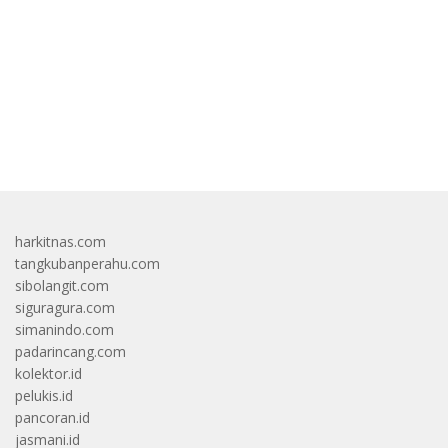
bandar besar starlight princess1000 bagi bonus
harkitnas.com
tangkubanperahu.com
sibolangit.com
siguragura.com
simanindo.com
padarincang.com
kolektor.id
pelukis.id
pancoran.id
jasmani.id