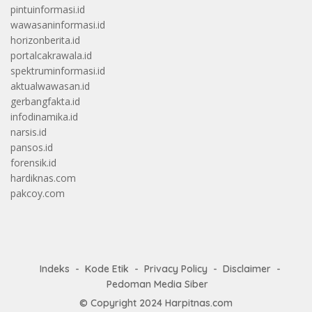
pintuinformasi.id
wawasaninformasi.id
horizonberita.id
portalcakrawala.id
spektruminformasi.id
aktualwawasan.id
gerbangfakta.id
infodinamika.id
narsis.id
pansos.id
forensik.id
hardiknas.com
pakcoy.com
Indeks
Kode Etik
Privacy Policy
Disclaimer
Pedoman Media Siber
© Copyright 2024
Harpitnas.com