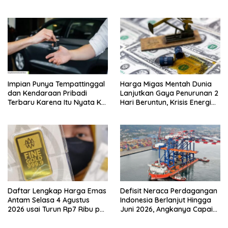
Orang Lain KPR Tak Terbukti
Impian Punya Tempattinggal
Harga Migas Mentah Dunia
dan Kendaraan Pribadi
Lanjutkan Gaya Penurunan 2
Terbaru Karena Itu Nyata Ke
Hari Beruntun, Krisis Energi
BRI Consumer Expo 2026
Internasional Berakhir?
PIK2!
Daftar Lengkap Harga Emas
Defisit Neraca Perdagangan
Antam Selasa 4 Agustus
Indonesia Berlanjut Hingga
2026 usai Turun Rp7 Ribu per
Juni 2026, Angkanya Capai
Gram
USD450 Juta