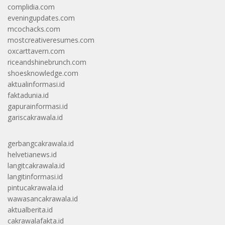
complidia.com
eveningupdates.com
mcochacks.com
mostcreativeresumes.com
oxcarttavern.com
riceandshinebrunch.com
shoesknowledge.com
aktualinformasi.id
faktadunia.id
gapurainformasi.id
gariscakrawala.id
gerbangcakrawala.id
helvetianews.id
langitcakrawala.id
langitinformasi.id
pintucakrawala.id
wawasancakrawala.id
aktualberita.id
cakrawalafakta.id