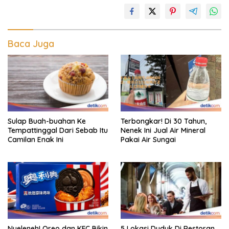
Baca Juga
Sulap Buah-buahan Ke
Terbongkar! Di 30 Tahun,
Tempattinggal Dari Sebab Itu
Nenek Ini Jual Air Mineral
Camilan Enak Ini
Pakai Air Sungai
Nyeleneh! Oreo dan KFC Bikin
5 Lokasi Duduk Di Restoran