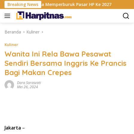
Langsung
AM Berencana Memperburuk Pasar HP Ke 2027
Breaking News
Dapur MBG 
ke
konten
Beranda
Kuliner
Kuliner
Wanita Ini Rela Bawa Pesawat
Sendiri Bersama Inggris Ke Prancis
Bagi Makan Crepes
Dara Sarasvati
Mei 26, 2024
Jakarta
–