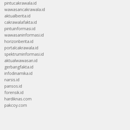
pintucakrawala.id
wawasancakrawala.id
aktualberita.id
cakrawalafakta.id
pintuinformasi.id
wawasaninformasi.id
horizonberita.id
portalcakrawala.id
spektruminformasi.id
aktualwawasan.id
gerbangfakta.id
infodinamika.id
narsis.id
pansos.id
forensik.id
hardiknas.com
pakcoy.com