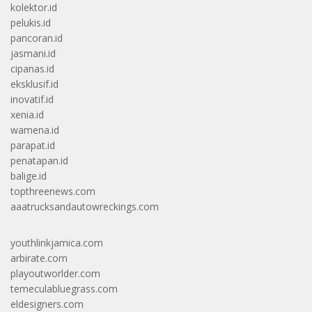
kolektor.id
pelukis.id
pancoran.id
jasmani.id
cipanas.id
eksklusif.id
inovatif.id
xenia.id
wamena.id
parapat.id
penatapan.id
balige.id
topthreenews.com
aaatrucksandautowreckings.com
youthlinkjamica.com
arbirate.com
playoutworlder.com
temeculabluegrass.com
eldesigners.com