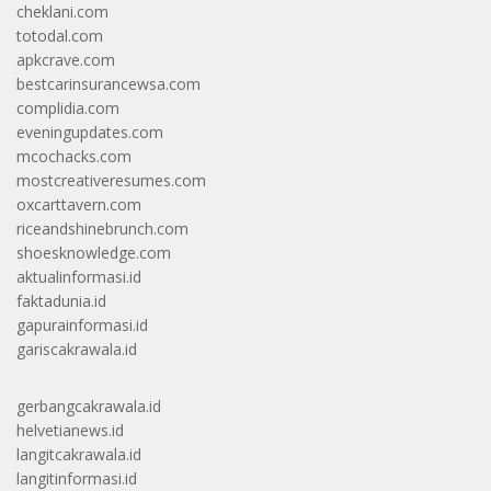
cheklani.com
totodal.com
apkcrave.com
bestcarinsurancewsa.com
complidia.com
eveningupdates.com
mcochacks.com
mostcreativeresumes.com
oxcarttavern.com
riceandshinebrunch.com
shoesknowledge.com
aktualinformasi.id
faktadunia.id
gapurainformasi.id
gariscakrawala.id
gerbangcakrawala.id
helvetianews.id
langitcakrawala.id
langitinformasi.id