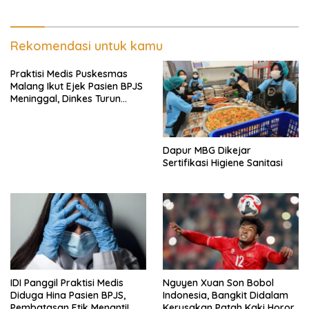
Rekomendasi untuk kamu
Praktisi Medis Puskesmas
Malang Ikut Ejek Pasien BPJS
Meninggal, Dinkes Turun
Tangan
Dapur MBG Dikejar
Sertifikasi Higiene Sanitasi
IDI Panggil Praktisi Medis
Nguyen Xuan Son Bobol
Diduga Hina Pasien BPJS,
Indonesia, Bangkit Didalam
Pembatasan Etik Menanti!
Kerusakan Patah Kaki Horor