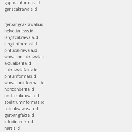
gapurainformasi.id
gariscakrawala.id
gerbangcakrawala.id
helvetianews.id
langitcakrawala.id
langitinformasi.id
pintucakrawala.id
wawasancakrawala.id
aktualberita.id
cakrawalafakta.id
pintuinformasi.id
wawasaninformasi.id
horizonberita.id
portalcakrawala.id
spektruminformasi.id
aktualwawasan.id
gerbangfakta.id
infodinamika.id
narsis.id