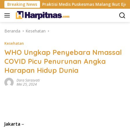
Langsung
i ISP
Breaking News
Praktisi Medis Puskesmas Malang Ikut Ejek Pasie
ke
konten
Beranda
Kesehatan
Kesehatan
WHO Ungkap Penyebara Nmassal
COVID Picu Penurunan Angka
Harapan Hidup Dunia
Dara Sarasvati
Mei 25, 2024
Jakarta
–