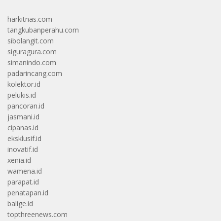
harkitnas.com
tangkubanperahu.com
sibolangit.com
siguragura.com
simanindo.com
padarincang.com
kolektor.id
pelukis.id
pancoran.id
jasmani.id
cipanas.id
eksklusif.id
inovatif.id
xenia.id
wamena.id
parapat.id
penatapan.id
balige.id
topthreenews.com