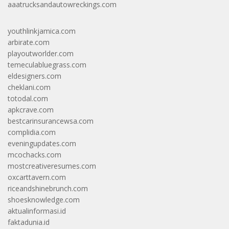
aaatrucksandautowreckings.com
youthlinkjamica.com
arbirate.com
playoutworlder.com
temeculabluegrass.com
eldesigners.com
cheklani.com
totodal.com
apkcrave.com
bestcarinsurancewsa.com
complidia.com
eveningupdates.com
mcochacks.com
mostcreativeresumes.com
oxcarttavern.com
riceandshinebrunch.com
shoesknowledge.com
aktualinformasi.id
faktadunia.id