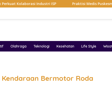
asi Industri ISP
Praktisi Medis Puskesmas Malang Ikut 
if
Olahraga
Teknologi
Kesehatan
Life Style
Wisa
band
i Kendaraan Bermotor Roda