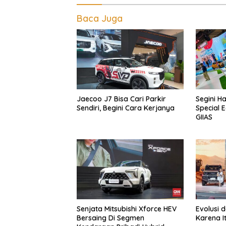
Baca Juga
Jaecoo J7 Bisa Cari Parkir
Segini H
Sendiri, Begini Cara Kerjanya
Special E
GIIAS
Senjata Mitsubishi Xforce HEV
Evolusi 
Bersaing Di Segmen
Karena I