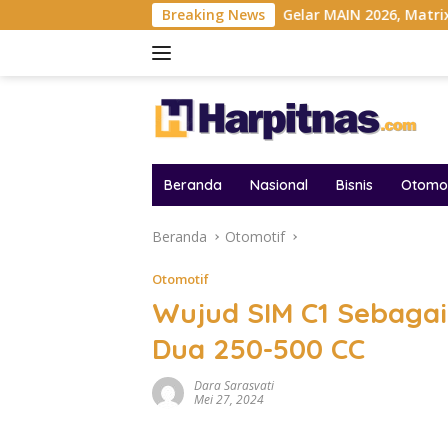
Langsung
ihan Indonesia
Breaking News
Gelar MAIN 2026, Matrix Perkuat Kolabor
ke
konten
Beranda
Nasional
Bisnis
Otomot
Beranda
Otomotif
Otomotif
Wujud SIM C1 Sebaga
Dua 250-500 CC
Dara Sarasvati
Mei 27, 2024