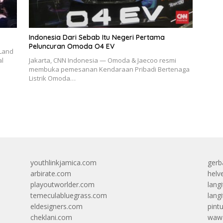
Indonesia Dari Sebab Itu Negeri Pertama
Peluncuran Omoda O4 EV
 Land
al
Jakarta, CNN Indonesia — Omoda & Jaecoo resmi
membuka pemesanan Kendaraan Pribadi Bertenaga
Listrik Omoda…
youthlinkjamica.com
gerb
arbirate.com
helv
playoutworlder.com
lang
temeculabluegrass.com
langi
eldesigners.com
pint
cheklani.com
wawa