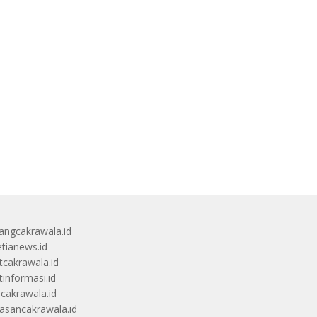
angcakrawala.id
etianews.id
itcakrawala.id
tinformasi.id
ucakrawala.id
sancakrawala.id