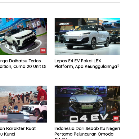
arga Daihatsu Terios
Lepas E4 EV Pakai LEX
dition, Cuma 20 Unit Di
Platform, Apa Keunggulannya?
dan Karakter Kuat
Indonesia Dari Sebab Itu Negeri
tu Kunci
Pertama Peluncuran Omoda