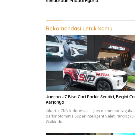
Kendaraan Pribadi Hybrid
Rekomendasi untuk kamu
Jaecoo J7 Bisa Cari Parkir Sendiri, Begini C
Kerjanya
Jakarta, CNN Indonesia — Jaecoo memperagakan 
parkir otomatis Super Intelligent Valet Parking (SI
Gaikindo…