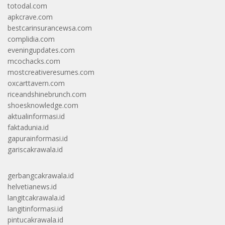
totodal.com
apkcrave.com
bestcarinsurancewsa.com
complidia.com
eveningupdates.com
mcochacks.com
mostcreativeresumes.com
oxcarttavern.com
riceandshinebrunch.com
shoesknowledge.com
aktualinformasi.id
faktadunia.id
gapurainformasi.id
gariscakrawala.id
gerbangcakrawala.id
helvetianews.id
langitcakrawala.id
langitinformasi.id
pintucakrawala.id