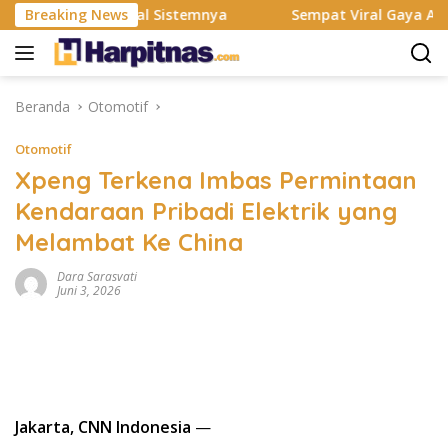
Langsung
Rombak Total Sistemnya
Breaking News
Sempat Viral Gaya ASI Bubuk, I
ke
konten
Beranda
Otomotif
Otomotif
Xpeng Terkena Imbas Permintaan
Kendaraan Pribadi Elektrik yang
Melambat Ke China
Dara Sarasvati
Juni 3, 2026
Jakarta, CNN Indonesia
—