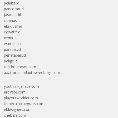
pelukis.id
pancoran.id
jasmani.id
cipanas.id
eksklusif.id
inovatif.id
xenia.id
wamena.id
parapat.id
penatapan.id
balige.id
topthreenews.com
aaatrucksandautowreckings.com
youthlinkjamica.com
arbirate.com
playoutworlder.com
temeculabluegrass.com
eldesigners.com
cheklani.com