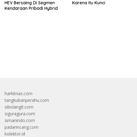
HEV Bersaing Di Segmen
Karena Itu Kunci
Kendaraan Pribadi Hybrid
bandar besar starlight princess1000 bagi bonus
harkitnas.com
tangkubanperahu.com
sibolangit.com
siguragura.com
simanindo.com
padarincang.com
kolektor.id