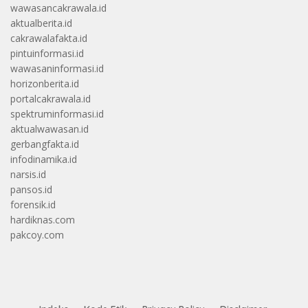
wawasancakrawala.id
aktualberita.id
cakrawalafakta.id
pintuinformasi.id
wawasaninformasi.id
horizonberita.id
portalcakrawala.id
spektruminformasi.id
aktualwawasan.id
gerbangfakta.id
infodinamika.id
narsis.id
pansos.id
forensik.id
hardiknas.com
pakcoy.com