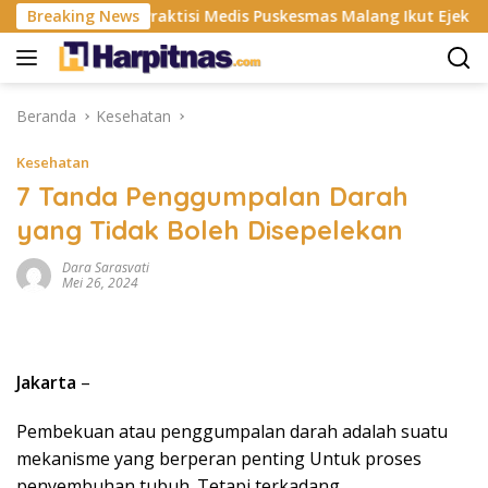
Langsung
SP
Breaking News
Praktisi Medis Puskesmas Malang Ikut Ejek Pasien B
ke
konten
Beranda
Kesehatan
Kesehatan
7 Tanda Penggumpalan Darah
yang Tidak Boleh Disepelekan
Dara Sarasvati
Mei 26, 2024
Jakarta
–
Pembekuan atau penggumpalan darah adalah suatu
mekanisme yang berperan penting Untuk proses
penyembuhan tubuh. Tetapi terkadang,