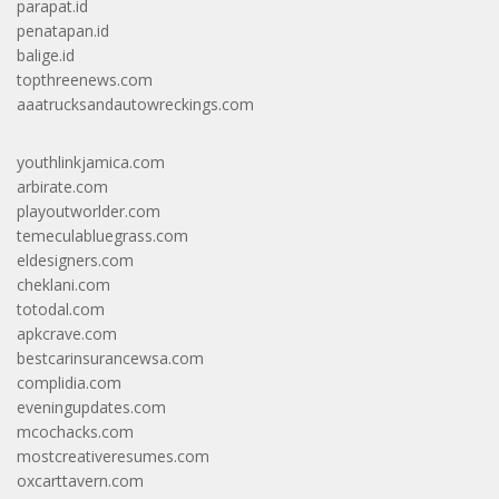
parapat.id
penatapan.id
balige.id
topthreenews.com
aaatrucksandautowreckings.com
youthlinkjamica.com
arbirate.com
playoutworlder.com
temeculabluegrass.com
eldesigners.com
cheklani.com
totodal.com
apkcrave.com
bestcarinsurancewsa.com
complidia.com
eveningupdates.com
mcochacks.com
mostcreativeresumes.com
oxcarttavern.com