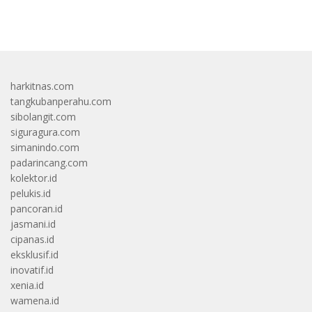
bandar besar starlight princess1000 bagi bonus
harkitnas.com
tangkubanperahu.com
sibolangit.com
siguragura.com
simanindo.com
padarincang.com
kolektor.id
pelukis.id
pancoran.id
jasmani.id
cipanas.id
eksklusif.id
inovatif.id
xenia.id
wamena.id