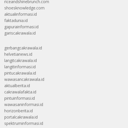
riceandshinebrunch.com
shoesknowledge.com
aktualinformasi.id
faktadunia.id
gapurainformasi.id
gariscakrawala.id
gerbangcakrawala.id
helvetianews.id
langitcakrawala.id
langitinformasi.id
pintucakrawala.id
wawasancakrawala.id
aktualberita.id
cakrawalafakta.id
pintuinformasi.id
wawasaninformasi.id
horizonberita.id
portalcakrawala.id
spektruminformasi.id