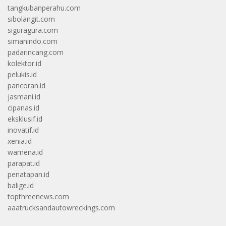
tangkubanperahu.com
sibolangit.com
siguragura.com
simanindo.com
padarincang.com
kolektor.id
pelukis.id
pancoran.id
jasmani.id
cipanas.id
eksklusif.id
inovatif.id
xenia.id
wamena.id
parapat.id
penatapan.id
balige.id
topthreenews.com
aaatrucksandautowreckings.com