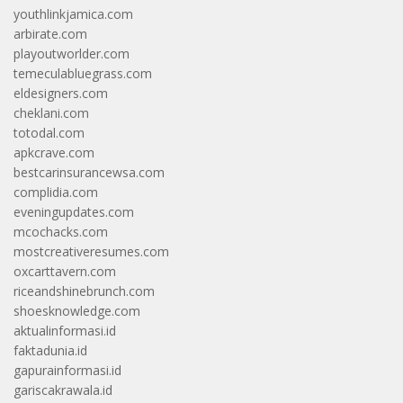
youthlinkjamica.com
arbirate.com
playoutworlder.com
temeculabluegrass.com
eldesigners.com
cheklani.com
totodal.com
apkcrave.com
bestcarinsurancewsa.com
complidia.com
eveningupdates.com
mcochacks.com
mostcreativeresumes.com
oxcarttavern.com
riceandshinebrunch.com
shoesknowledge.com
aktualinformasi.id
faktadunia.id
gapurainformasi.id
gariscakrawala.id