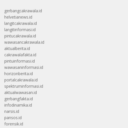
gerbangcakrawala.id
helvetianews.id
langitcakrawala.id
langitinformasi.id
pintucakrawala.id
wawasancakrawala.id
aktualberita.id
cakrawalafakta.id
pintuinformasi.id
wawasaninformasi.id
horizonberita.id
portalcakrawala.id
spektruminformasi.id
aktualwawasan.id
gerbangfakta.id
infodinamika.id
narsis.id
pansos.id
forensik.id