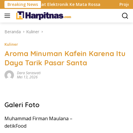
Langsung
n Banting, Alat Elektronik Ke Mata Rossa
Breaking News
Project Pop
ke
konten
Beranda
Kuliner
Kuliner
Aroma Minuman Kafein Karena Itu
Daya Tarik Pasar Santa
Dara Sarasvati
Mei 13, 2026
Galeri Foto
Muhammad Firman Maulana –
detikFood