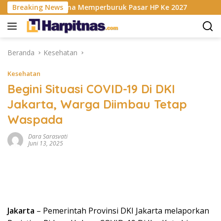
Langsung
 RAM Berencana Memperburuk Pasar HP Ke 2027
Breaking News
Dapur M
ke
konten
Beranda
Kesehatan
Kesehatan
Begini Situasi COVID-19 Di DKI
Jakarta, Warga Diimbau Tetap
Waspada
Dara Sarasvati
Juni 13, 2025
Jakarta
– Pemerintah Provinsi DKI Jakarta melaporkan