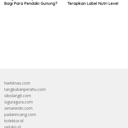
Bagi Para Pendaki Gunung?
Terapkan Label Nutri Level
bandar besar starlight princess1000 bagi bonus
harkitnas.com
tangkubanperahu.com
sibolangit.com
siguragura.com
simanindo.com
padarincang.com
kolektor.id
pelukis.id