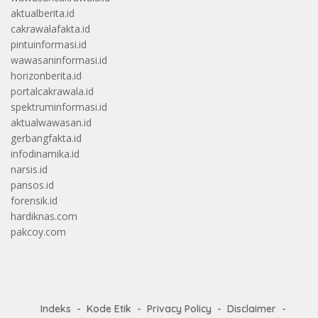
aktualberita.id
cakrawalafakta.id
pintuinformasi.id
wawasaninformasi.id
horizonberita.id
portalcakrawala.id
spektruminformasi.id
aktualwawasan.id
gerbangfakta.id
infodinamika.id
narsis.id
pansos.id
forensik.id
hardiknas.com
pakcoy.com
Indeks
Kode Etik
Privacy Policy
Disclaimer