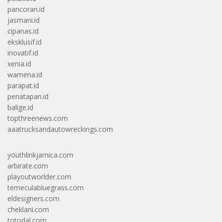
pancoran.id
jasmani.id
cipanas.id
eksklusif.id
inovatif.id
xenia.id
wamena.id
parapat.id
penatapan.id
balige.id
topthreenews.com
aaatrucksandautowreckings.com
youthlinkjamica.com
arbirate.com
playoutworlder.com
temeculabluegrass.com
eldesigners.com
cheklani.com
totodal.com