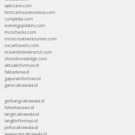
apkcrave.com
bestcarinsurancewsa.com
complidia.com
eveningupdates.com
mcochacks.com
mostcreativeresumes.com
oxcarttavern.com
riceandshinebrunch.com
shoesknowledge.com
aktualinformasi.id
faktadunia.id
gapurainformasi.id
gariscakrawala.id
gerbangcakrawala.id
helvetianews.id
langitcakrawala.id
langitinformasi.id
pintucakrawala.id
wawasancakrawala.id