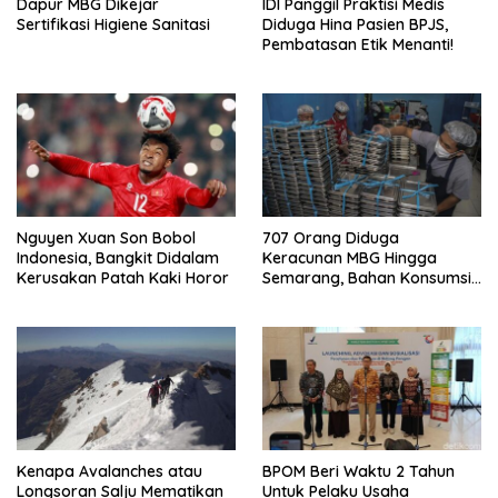
Dapur MBG Dikejar
IDI Panggil Praktisi Medis
Sertifikasi Higiene Sanitasi
Diduga Hina Pasien BPJS,
Pembatasan Etik Menanti!
Nguyen Xuan Son Bobol
707 Orang Diduga
Indonesia, Bangkit Didalam
Keracunan MBG Hingga
Kerusakan Patah Kaki Horor
Semarang, Bahan Konsumsi
Ini Diselidiki
Kenapa Avalanches atau
BPOM Beri Waktu 2 Tahun
Longsoran Salju Mematikan
Untuk Pelaku Usaha