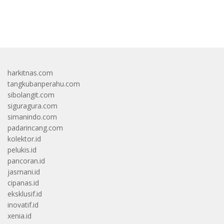
bandar besar starlight princess1000 bagi bonus
harkitnas.com
tangkubanperahu.com
sibolangit.com
siguragura.com
simanindo.com
padarincang.com
kolektor.id
pelukis.id
pancoran.id
jasmani.id
cipanas.id
eksklusif.id
inovatif.id
xenia.id