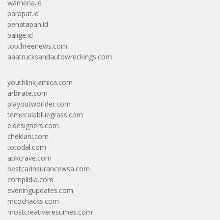
wamena.id
parapat.id
penatapan.id
balige.id
topthreenews.com
aaatrucksandautowreckings.com
youthlinkjamica.com
arbirate.com
playoutworlder.com
temeculabluegrass.com
eldesigners.com
cheklani.com
totodal.com
apkcrave.com
bestcarinsurancewsa.com
complidia.com
eveningupdates.com
mcochacks.com
mostcreativeresumes.com