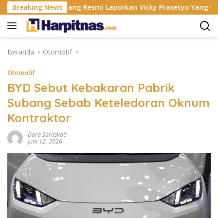
Langsung
Breaking News
Fangfang Resmi Laporkan Vicky Prasetyo Yang Berhubunga
ke
konten
Beranda
Otomotif
Otomotif
BYD Sebut Kebakaran Pabrik
Subang Sebab Keteledoran Oknum
Kontraktor
Dara Sarasvati
Juni 12, 2026