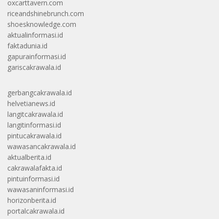
oxcarttavern.com
riceandshinebrunch.com
shoesknowledge.com
aktualinformasi.id
faktadunia.id
gapurainformasi.id
gariscakrawala.id
gerbangcakrawala.id
helvetianews.id
langitcakrawala.id
langitinformasi.id
pintucakrawala.id
wawasancakrawala.id
aktualberita.id
cakrawalafakta.id
pintuinformasi.id
wawasaninformasi.id
horizonberita.id
portalcakrawala.id