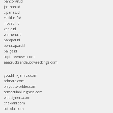
pancoran.id
jasmani.id
cipanas.id
eksklusif.id
inovatif.id
xenia.id
wamena.id
parapat.id
penatapan.id
balige.id
topthreenews.com
aaatrucksandautowreckings.com
youthlinkjamica.com
arbirate.com
playoutworlder.com
temeculabluegrass.com
eldesigners.com
cheklani.com
totodal.com