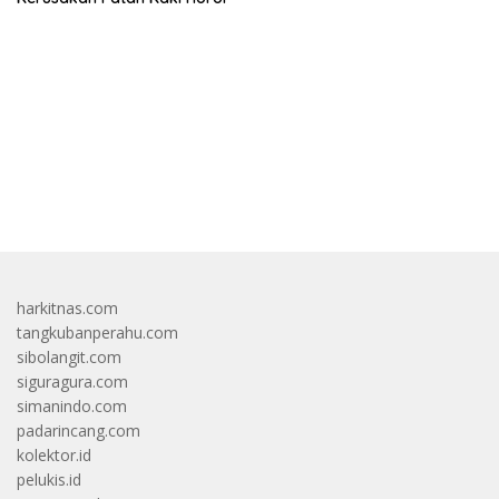
bandar besar starlight princess1000 bagi bonus
harkitnas.com
tangkubanperahu.com
sibolangit.com
siguragura.com
simanindo.com
padarincang.com
kolektor.id
pelukis.id