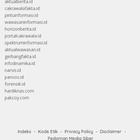
aktualberita.id
cakrawalafakta.id
pintuinformasi.id
wawasaninformasi.id
horizonberita.id
portalcakrawala.id
spektruminformasi.id
aktualwawasan.id
gerbangfakta.id
infodinamika.id
narsis.id
pansos.id
forensik.id
hardiknas.com
pakcoy.com
Indeks
Kode Etik
Privacy Policy
Disclaimer
Pedoman Media Siber