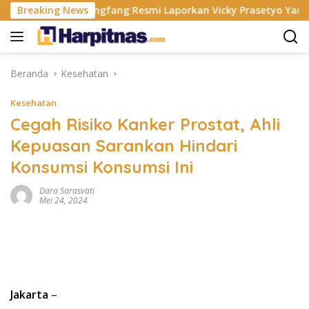
Langsung
a
Breaking News
Fangfang Resmi Laporkan Vicky Prasetyo Yang Berhub
ke
konten
Beranda
Kesehatan
Kesehatan
Cegah Risiko Kanker Prostat, Ahli
Kepuasan Sarankan Hindari
Konsumsi Konsumsi Ini
Dara Sarasvati
Mei 24, 2024
Jakarta
–