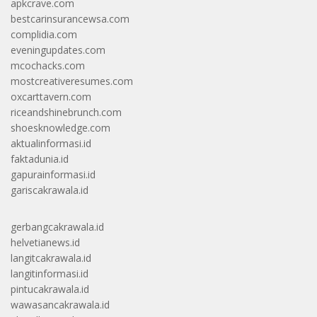
apkcrave.com
bestcarinsurancewsa.com
complidia.com
eveningupdates.com
mcochacks.com
mostcreativeresumes.com
oxcarttavern.com
riceandshinebrunch.com
shoesknowledge.com
aktualinformasi.id
faktadunia.id
gapurainformasi.id
gariscakrawala.id
gerbangcakrawala.id
helvetianews.id
langitcakrawala.id
langitinformasi.id
pintucakrawala.id
wawasancakrawala.id