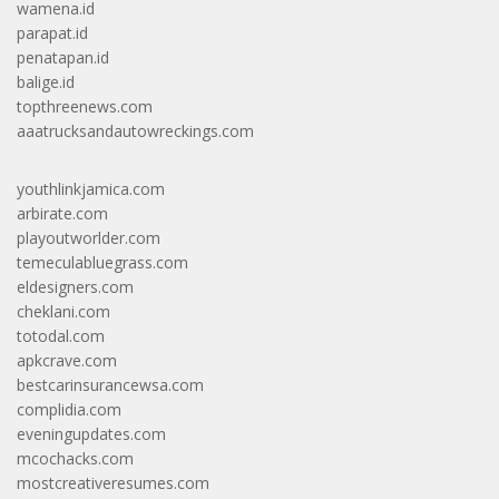
wamena.id
parapat.id
penatapan.id
balige.id
topthreenews.com
aaatrucksandautowreckings.com
youthlinkjamica.com
arbirate.com
playoutworlder.com
temeculabluegrass.com
eldesigners.com
cheklani.com
totodal.com
apkcrave.com
bestcarinsurancewsa.com
complidia.com
eveningupdates.com
mcochacks.com
mostcreativeresumes.com