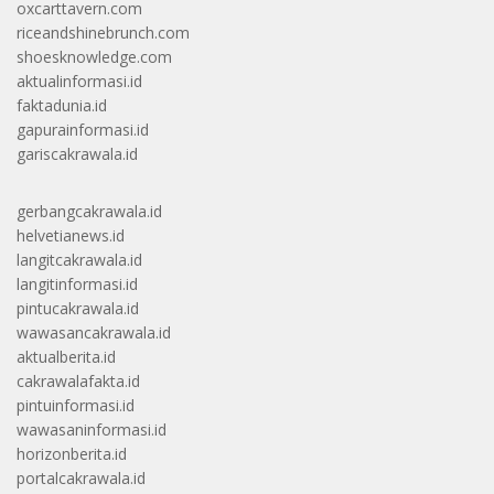
oxcarttavern.com
riceandshinebrunch.com
shoesknowledge.com
aktualinformasi.id
faktadunia.id
gapurainformasi.id
gariscakrawala.id
gerbangcakrawala.id
helvetianews.id
langitcakrawala.id
langitinformasi.id
pintucakrawala.id
wawasancakrawala.id
aktualberita.id
cakrawalafakta.id
pintuinformasi.id
wawasaninformasi.id
horizonberita.id
portalcakrawala.id