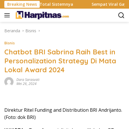
Langsung
esmi Rombak Total Sistemnya
Breaking News
Sempat Viral Gaya ASI Bub
ke
konten
Beranda
Bisnis
Bisnis
Chatbot BRI Sabrina Raih Best in
Personalization Strategy Di Mata
Lokal Award 2024
Dara Sarasvati
Mei 26, 2024
Direktur Ritel Funding and Distribution BRI Andrijanto.
(Foto: dok BRI)