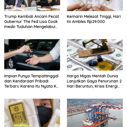
Trump Kembali Ancam Pecat
Kemarin Melesat Tinggi, Hari
Gubernur The Fed Lisa Cook
Ini Ambles Rp29.000
meski Tuduhan Mengelabui
Orang Lain KPR Tak Terbukti
Impian Punya Tempattinggal
Harga Migas Mentah Dunia
dan Kendaraan Pribadi
Lanjutkan Gaya Penurunan 2
Terbaru Karena Itu Nyata Ke
Hari Beruntun, Krisis Energi
BRI Consumer Expo 2026
Internasional Berakhir?
PIK2!