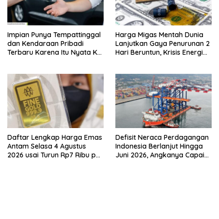
Impian Punya Tempattinggal
Harga Migas Mentah Dunia
dan Kendaraan Pribadi
Lanjutkan Gaya Penurunan 2
Terbaru Karena Itu Nyata Ke
Hari Beruntun, Krisis Energi
BRI Consumer Expo 2026
Internasional Berakhir?
PIK2!
Daftar Lengkap Harga Emas
Defisit Neraca Perdagangan
Antam Selasa 4 Agustus
Indonesia Berlanjut Hingga
2026 usai Turun Rp7 Ribu per
Juni 2026, Angkanya Capai
Gram
USD450 Juta