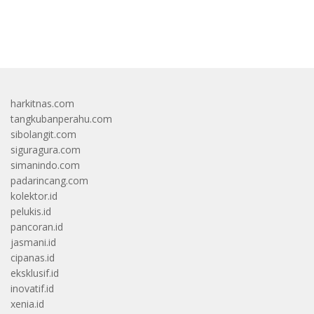
bandar besar starlight princess1000 bagi bonus
harkitnas.com
tangkubanperahu.com
sibolangit.com
siguragura.com
simanindo.com
padarincang.com
kolektor.id
pelukis.id
pancoran.id
jasmani.id
cipanas.id
eksklusif.id
inovatif.id
xenia.id