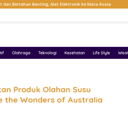
anting, Alat Elektronik Ke Mata Rossa
Project Pop Ray
if
Olahraga
Teknologi
Kesehatan
Life Style
Wisa
band
rkan Produk Olahan Susu
e the Wonders of Australia