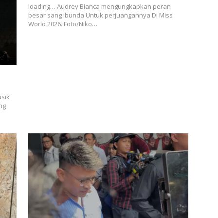
loading… Audrey Bianca mengungkapkan peran
besar sang ibunda Untuk perjuangannya Di Miss
World 2026. Foto/Niko…
usik
ng