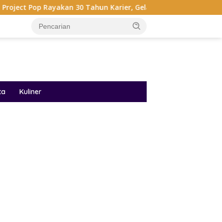
akan 30 Tahun Karier, Gelar Pertunjukan Musik Penuh Nostalgia
ta
Kuliner
ar besar starlight princess1000 bagi bonus