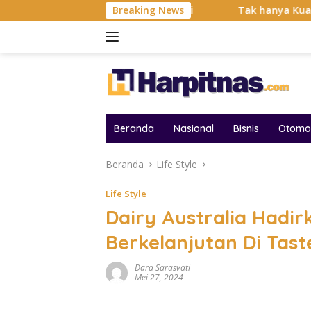
Langsung
i Balas Dendam Dimulai
Breaking News
Tak hanya Kuat dan Bertahan B
ke
konten
Beranda
Nasional
Bisnis
Otomot
Beranda
Life Style
Life Style
Dairy Australia Hadi
Berkelanjutan Di Tast
Dara Sarasvati
Mei 27, 2024