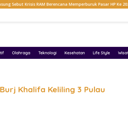
sis RAM Berencana Memperburuk Pasar HP Ke 2027
Dapu
if
Olahraga
Teknologi
Kesehatan
Life Style
Wisa
band
Burj Khalifa Keliling 3 Pulau