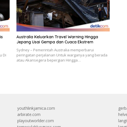
is
Australia Keluarkan Travel Warning Hingga
Jepang Usai Gempa dan Cuaca Ekstrem
Sydney – Pemerintah Australia memperbarui
u Di
peringatan perjalanan Untuk warganya yang berada
atau Akansegera bepergian Hingga…
youthlinkjamica.com
gerb
arbirate.com
helv
playoutworlder.com
lang
temeculabluegrass.com
langi