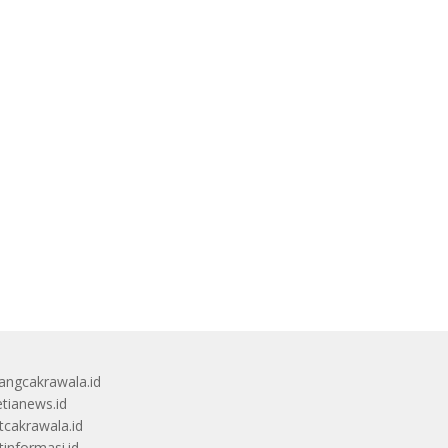
angcakrawala.id
etianews.id
itcakrawala.id
tinformasi.id