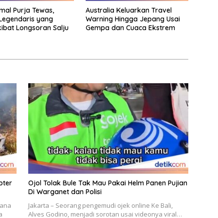
rmal Purja Tewas,
Australia Keluarkan Travel
Legendaris yang
Warning Hingga Jepang Usai
ibat Longsoran Salju
Gempa dan Cuaca Ekstrem
pter
Ojol Tolak Bule Tak Mau Pakai Helm Panen Pujian
Di Warganet dan Polisi
cana
Jakarta – Seorang pengemudi ojek online Ke Bali,
a
Alves Godino, menjadi sorotan usai videonya viral…