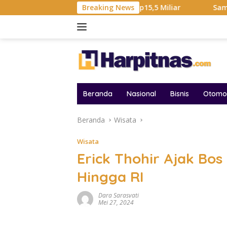
Langsung
l Hadiah Liga Tembus Rp15,5 Miliar
Breaking News
Samsung Sebut Kri
ke
konten
Beranda
Nasional
Bisnis
Otomot
Beranda
Wisata
Wisata
Erick Thohir Ajak Bos 
Hingga RI
Dara Sarasvati
Mei 27, 2024