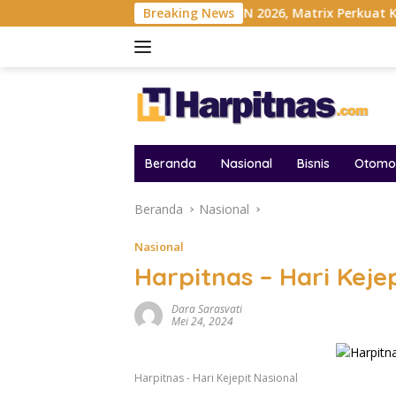
Langsung
donesia
Gelar MAIN 2026, Matrix Perkuat Kolaborasi Indu
Breaking News
ke
konten
Beranda
Nasional
Bisnis
Otomot
Beranda
Nasional
Nasional
Harpitnas – Hari Keje
Dara Sarasvati
Mei 24, 2024
Harpitnas - Hari Kejepit Nasional