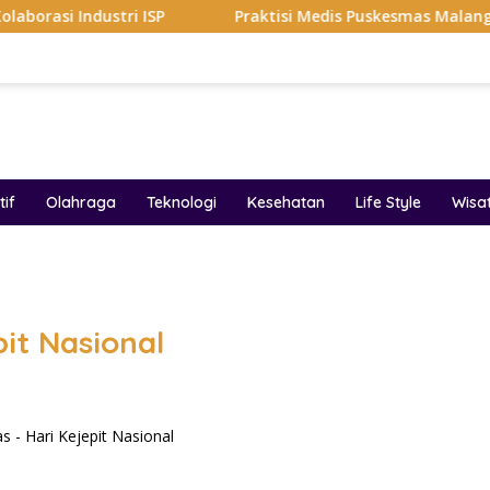
stri ISP
Praktisi Medis Puskesmas Malang Ikut Ejek Pa
if
Olahraga
Teknologi
Kesehatan
Life Style
Wisa
band
pit Nasional