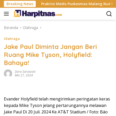
Langsung
stri ISP
Breaking News
Praktisi Medis Puskesmas Malang Ikut Ejek Pa
ke
konten
Beranda
Olahraga
Olahraga
Jake Paul Diminta Jangan Beri
Ruang Mike Tyson, Holyfield:
Bahaya!
Dara Sarasvati
Mei 27, 2024
Evander Holyfield telah mengirimkan peringatan keras
kepada Mike Tyson jelang pertarungannya melawan
Jake Paul Di 20 Juli. 2024 Ke AT&T Stadium / Foto: Báo