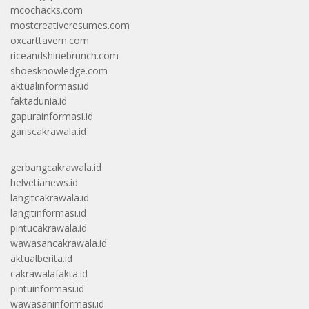
mcochacks.com
mostcreativeresumes.com
oxcarttavern.com
riceandshinebrunch.com
shoesknowledge.com
aktualinformasi.id
faktadunia.id
gapurainformasi.id
gariscakrawala.id
gerbangcakrawala.id
helvetianews.id
langitcakrawala.id
langitinformasi.id
pintucakrawala.id
wawasancakrawala.id
aktualberita.id
cakrawalafakta.id
pintuinformasi.id
wawasaninformasi.id