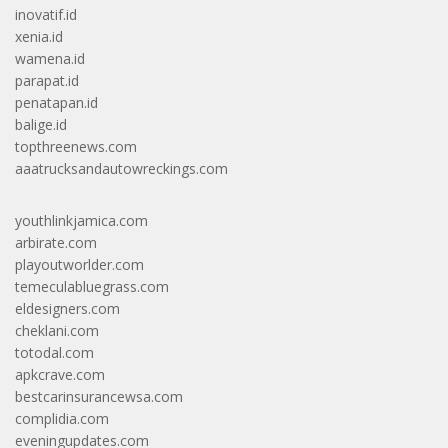
inovatif.id
xenia.id
wamena.id
parapat.id
penatapan.id
balige.id
topthreenews.com
aaatrucksandautowreckings.com
youthlinkjamica.com
arbirate.com
playoutworlder.com
temeculabluegrass.com
eldesigners.com
cheklani.com
totodal.com
apkcrave.com
bestcarinsurancewsa.com
complidia.com
eveningupdates.com