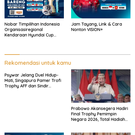
Nobar Timpilihan Indonesia
Jam Tayang, Link & Cara
Organisasiregional
Nonton VISION+
Kendaraan Hyundai Cup
2026 Bersama VISION+ Di
Meikarta, Catat Jadwalnya!
Rekomendasi untuk kamu
Psywar Jelang Duel Hidup-
Mati, Singapura Pamer Trofi
Trophy AFF dan Sindir
Timpilihan Indonesia
Prabowo Akansegera Hadiri
Final Trophy Pemimpin
Negara 2026, Total Hadiah
Liga Tembus Rp15,5 Miliar