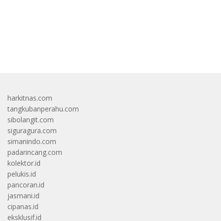
bandar besar starlight princess1000 bagi bonus
harkitnas.com
tangkubanperahu.com
sibolangit.com
siguragura.com
simanindo.com
padarincang.com
kolektor.id
pelukis.id
pancoran.id
jasmani.id
cipanas.id
eksklusif.id