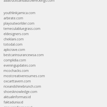
aaatrucksandautowreckings.com
youthlinkjamica.com
arbirate.com
playoutworlder.com
temeculabluegrass.com
eldesigners.com
cheklani.com
totodal.com
apkcrave.com
bestcarinsurancewsa.com
complidia.com
eveningupdates.com
mcochacks.com
mostcreativeresumes.com
oxcarttavern.com
riceandshinebrunch.com
shoesknowledge.com
aktualinformasi.id
faktadunia.id