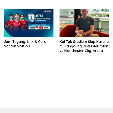
2026 Bersama VISION+ Di
Meikarta, Catat Jadwalnya!
Jam Tayang, Link & Cara
Kai Tak Stadium Siap Karena
Nonton VISION+
Itu Panggung Duel Inter Milan
vs Manchester City, Arena
Terbaik Dunia yang
Mengangkat Nama Hong
Kong
bandar besar starlight princess1000 bagi bonus