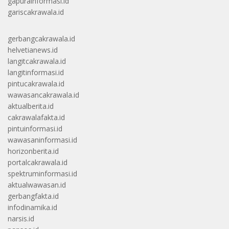
gapurainformasi.id
gariscakrawala.id
gerbangcakrawala.id
helvetianews.id
langitcakrawala.id
langitinformasi.id
pintucakrawala.id
wawasancakrawala.id
aktualberita.id
cakrawalafakta.id
pintuinformasi.id
wawasaninformasi.id
horizonberita.id
portalcakrawala.id
spektruminformasi.id
aktualwawasan.id
gerbangfakta.id
infodinamika.id
narsis.id