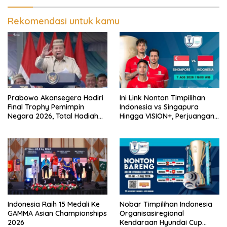
Kong
Rekomendasi untuk kamu
Prabowo Akansegera Hadiri
Ini Link Nonton Timpilihan
Final Trophy Pemimpin
Indonesia vs Singapura
Negara 2026, Total Hadiah
Hingga VISION+, Perjuangan
Liga Tembus Rp15,5 Miliar
Belum Usai!
Indonesia Raih 15 Medali Ke
Nobar Timpilihan Indonesia
GAMMA Asian Championships
Organisasiregional
2026
Kendaraan Hyundai Cup