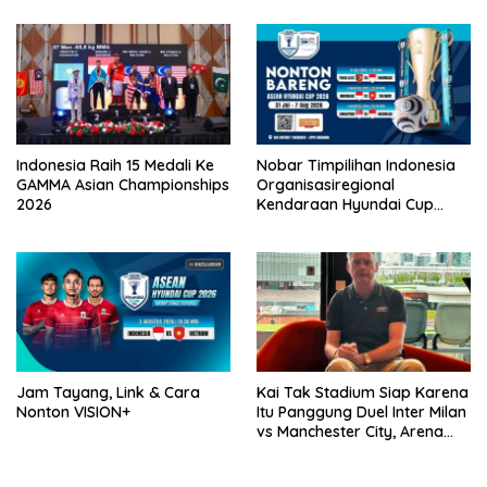
Indonesia Raih 15 Medali Ke
Nobar Timpilihan Indonesia
GAMMA Asian Championships
Organisasiregional
2026
Kendaraan Hyundai Cup
2026 Bersama VISION+ Di
Meikarta, Catat Jadwalnya!
Jam Tayang, Link & Cara
Kai Tak Stadium Siap Karena
Nonton VISION+
Itu Panggung Duel Inter Milan
vs Manchester City, Arena
Terbaik Dunia yang
Mengangkat Nama Hong