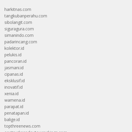
harkitnas.com
tangkubanperahu.com
sibolangit.com
siguragura.com
simanindo.com
padarincang.com
kolektor.id
pelukis.id
pancoran.id
jasmani.id
cipanas.id
eksklusif.id
inovatif.id
xenia.id
wamena.id
parapat.id
penatapan.id
balige.id
topthreenews.com